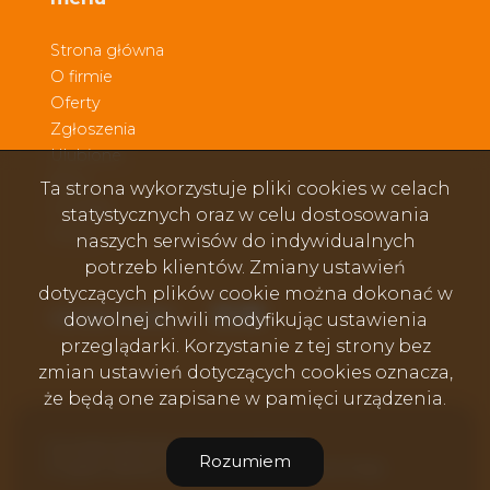
Strona główna
O firmie
Oferty
Zgłoszenia
Ulubione
Blog
Ta strona wykorzystuje pliki cookies w celach
Kontakt
statystycznych oraz w celu dostosowania
Rodo
naszych serwisów do indywidualnych
potrzeb klientów. Zmiany ustawień
dotyczących plików cookie można dokonać w
Facebook
Facebook
Facebook
social media
dowolnej chwili modyfikując ustawienia
przeglądarki. Korzystanie z tej strony bez
zmian ustawień dotyczących cookies oznacza,
że będą one zapisane w pamięci urządzenia.
Dworakowski Nieruchomości © 2026
Rozumiem
Program dla biur nieruchomości
Galactica Virgo