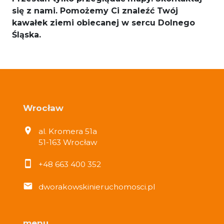
się z nami. Pomożemy Ci znaleźć Twój
kawałek ziemi obiecanej w sercu Dolnego
Śląska.
Wrocław
al. Kromera 51a
51-163 Wrocław
+48 663 400 352
dworakowskinieruchomosci.pl
menu