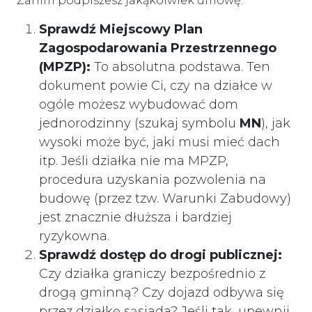
Zanim podpiszesz jakąkolwiek umowę:
Sprawdź Miejscowy Plan
Zagospodarowania Przestrzennego
(MPZP):
To absolutna podstawa. Ten
dokument powie Ci, czy na działce w
ogóle możesz wybudować dom
jednorodzinny (szukaj symbolu
MN
), jak
wysoki może być, jaki musi mieć dach
itp. Jeśli działka nie ma MPZP,
procedura uzyskania pozwolenia na
budowę (przez tzw. Warunki Zabudowy)
jest znacznie dłuższa i bardziej
ryzykowna.
Sprawdź dostęp do drogi publicznej:
Czy działka graniczy bezpośrednio z
drogą gminną? Czy dojazd odbywa się
przez działkę sąsiada? Jeśli tak, upewnij