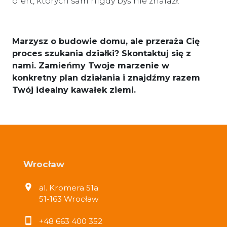
ofert, których sam nigdy byś nie znalazł.
Marzysz o budowie domu, ale przeraża Cię
proces szukania działki? Skontaktuj się z
nami. Zamieńmy Twoje marzenie w
konkretny plan działania i znajdźmy razem
Twój idealny kawałek ziemi.
Wrocław
al. Kromera 51a
51-163 Wrocław
+48 663 400 352