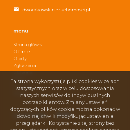
dworakowskinieruchomosci.pl
menu
Strona główna
O firmie
Oferty
Zgłoszenia
Ulubione
Blog
Ta strona wykorzystuje pliki cookies w celach
Kontakt
statystycznych oraz w celu dostosowania
Rodo
naszych serwisów do indywidualnych
potrzeb klientów. Zmiany ustawień
dotyczących plików cookie można dokonać w
Facebook
Facebook
Facebook
social media
dowolnej chwili modyfikując ustawienia
przeglądarki. Korzystanie z tej strony bez