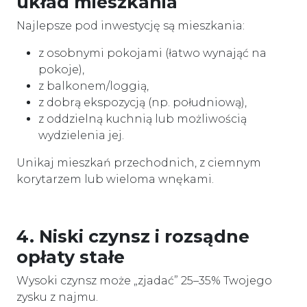
układ mieszkania
Najlepsze pod inwestycję są mieszkania:
z osobnymi pokojami (łatwo wynająć na
pokoje),
z balkonem/loggią,
z dobrą ekspozycją (np. południową),
z oddzielną kuchnią lub możliwością
wydzielenia jej.
Unikaj mieszkań przechodnich, z ciemnym
korytarzem lub wieloma wnękami.
4. Niski czynsz i rozsądne
opłaty stałe
Wysoki czynsz może „zjadać” 25–35% Twojego
zysku z najmu.