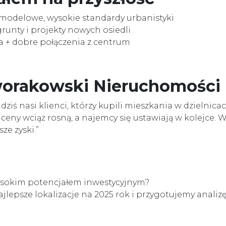
 modelowe, wysokie standardy urbanistyki
grunty i projekty nowych osiedli
ja + dobre połączenia z centrum
worakowski Nieruchomości
 dziś nasi klienci, którzy kupili mieszkania w dzielnic
e ceny wciąż rosną, a najemcy się ustawiają w kolejce. W
ze zyski.”
ysokim potencjałem inwestycyjnym?
jlepsze lokalizacje na 2025 rok i przygotujemy analizę