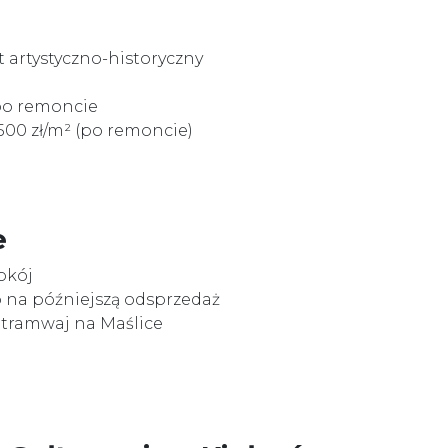
t artystyczno-historyczny
po remoncie
 500 zł/m² (po remoncie)
e
pokój
 na późniejszą odsprzedaż
tramwaj na Maślice