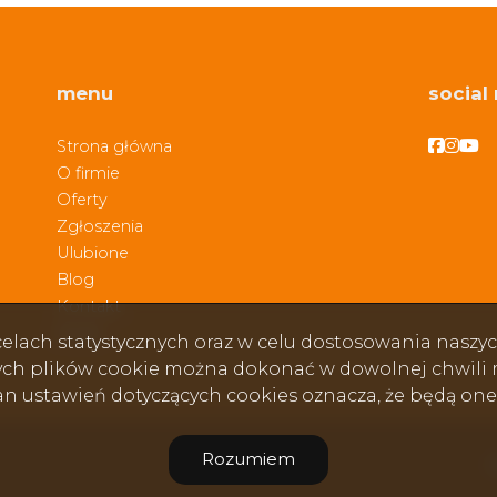
menu
social
Facebo
Face
Fac
Strona główna
O firmie
Oferty
Zgłoszenia
Ulubione
Blog
Kontakt
Rodo
w celach statystycznych oraz w celu dostosowania nasz
ych plików cookie można dokonać w dowolnej chwili m
ian ustawień dotyczących cookies oznacza, że będą on
Rozumiem