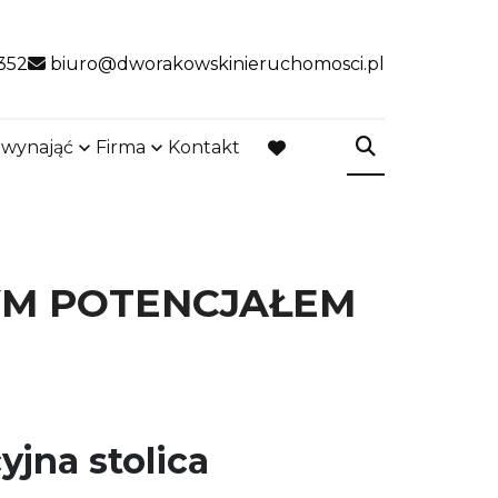
352
biuro@dworakowskinieruchomosci.pl
 wynająć
Firma
Kontakt
favorite
YM POTENCJAŁEM
jna stolica