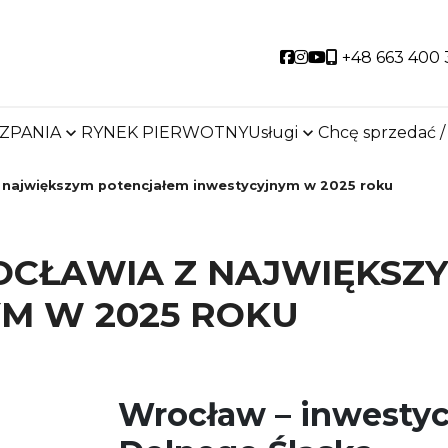
Social link
Social link
Social link
+48 663 400 
SZPANIA
RYNEK PIERWOTNY
Usługi
Chcę sprzedać /
z największym potencjałem inwestycyjnym w 2025 roku
OCŁAWIA Z NAJWIĘKSZ
M W 2025 ROKU
Wrocław – inwestycy