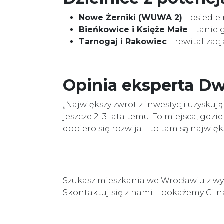
Nowe Żerniki (WUWA 2)
– osiedle
Bieńkowice i Księże Małe
– tanie 
Tarnogaj i Rakowiec
– rewitalizac
Opinia eksperta D
„Największy zwrot z inwestycji uzyskują
jeszcze 2–3 lata temu. To miejsca, gdzi
dopiero się rozwija – to tam są najwięks
Szukasz mieszkania we Wrocławiu z w
Skontaktuj się z nami – pokażemy Ci na