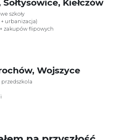
, Sołtysowice, Kiełczów
owe szkoły
 + urbanizacja)
+ zakupów flipowych
Brochów, Wojszyce
, przedszkola
i
jałem na przyszłość