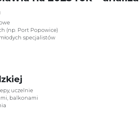
n
jowe
h (np. Port Popowice)
młodych specjalistów
dzkiej
epy, uczelnie
ami, balkonami
nia