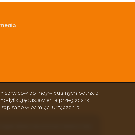
 media
ok
book
ebook
ych serwisów do indywidualnych potrzeb
odyfikując ustawienia przeglądarki.
e zapisane w pamięci urządzenia.
Program dla biur nieruchomości
Galactica Virgo