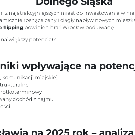
Dolnego Śląska
 z najatrakcyjniejszych miast do inwestowania w nie
namicznie rosnące ceny i ciągły napływ nowych mieszk
 flipping
powinien brać Wrocław pod uwagę.
ą największy potencjał?
niki wpływające na potenc
, komunikacji miejskiej
strukturalne
krótkoterminowy
iwany dochód z najmu
ości
ławia na 2025 rok – analiz