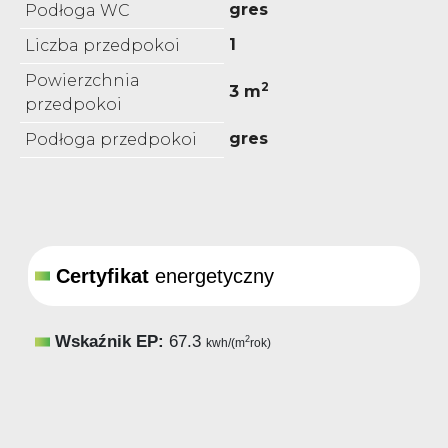
gres
Podłoga WC
1
Liczba przedpokoi
Powierzchnia
2
3 m
przedpokoi
gres
Podłoga przedpokoi
Certyfikat
energetyczny
Wskaźnik EP:
67.3
2
kwh/(m
rok)