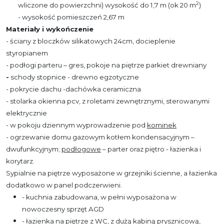
2
wliczone do powierzchni) wysokość do 1,7 m (ok 20 m
)
- wysokość pomieszczeń 2,67 m
Materiały i wykończenie
- ściany z bloczków silikatowych 24cm, docieplenie
styropianem
- podłogi parteru – gres, pokoje na piętrze parkiet drewniany
-
schody stopnice - drewno egzotyczne
- pokrycie dachu -dachówka ceramiczna
- stolarka okienna pcv, z roletami zewnętrznymi, sterowanymi
elektrycznie
- w pokoju dziennym wyprowadzenie pod
kominek
- ogrzewanie domu gazowym kotłem kondensacyjnym –
dwufunkcyjnym;
podłogowe
– parter oraz
piętro - łazienka i
korytarz.
Sypialnie na piętrze wyposażone w grzejniki ścienne, a łazienka
dodatkowo w panel podczerwieni.
- kuchnia zabudowana, w pełni wyposażona w
nowoczesny sprzęt AGD
- łazienka na piętrze z WC, z dużą kabiną prysznicową,