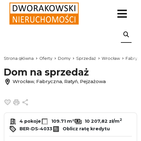
Strona główna
Oferty
Domy
Sprzedaż
Wrocław
Fabryc
Dom na sprzedaż
Wrocław, Fabryczna, Ratyń, Pejzażowa
Dodaj do ulubionych
Drukuj
Udostępnij
2
4 pokoje
109.71 m²
10 207,82 zł/m
BER-DS-4033
Oblicz ratę kredytu