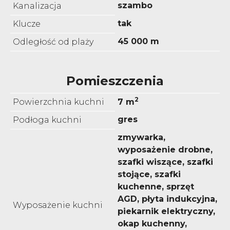
szambo
Kanalizacja
tak
Klucze
45 000 m
Odległość od plaży
Pomieszczenia
2
Powierzchnia kuchni
7 m
gres
Podłoga kuchni
zmywarka,
wyposażenie drobne,
szafki wiszące, szafki
stojące, szafki
kuchenne, sprzęt
AGD, płyta indukcyjna,
Wyposażenie kuchni
piekarnik elektryczny,
okap kuchenny,