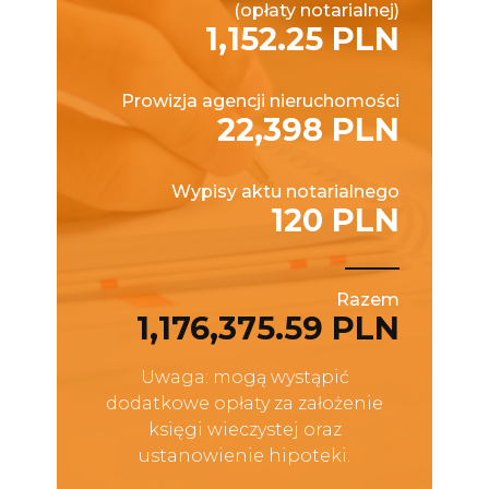
(opłaty notarialnej)
1,152.25 PLN
Prowizja agencji nieruchomości
22,398 PLN
Wypisy aktu notarialnego
120 PLN
Razem
1,176,375.59 PLN
Uwaga: mogą wystąpić
dodatkowe opłaty za założenie
księgi wieczystej oraz
ustanowienie hipoteki.