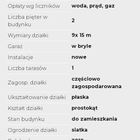
woda, prąd, gaz
Opłaty wg liczników
Liczba pięter w
2
budynku
9x 15 m
Wymiary działki
w bryle
Garaż
nowe
Instalacje
1
Liczba tarasów
częściowo
Zagosp. działki
zagospodarowana
płaska
Ukształtowanie działki
prostokąt
Kształt działki
do zamieszkania
Stan budynku
siatka
Ogrodzenie działki