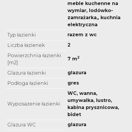
meble kuchenne na
wymiar, lodówko-
zamrażarka,, kuchnia
elektryczna
razem z wc
Typ łazienki
2
Liczba łazienek
Powierzchnia łazienki
2
7 m
[m2]
glazura
Glazura łazienki
gres
Podłoga łazienki
WC, wanna,
umywalka, lustro,
Wyposażenie łazienki
kabina prysznicowa,
bidet
glazura
Glazura WC