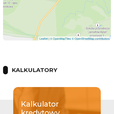
Leaflet
|
© OpenMapTiles
© OpenStreetMap contributors
KALKULATORY
Kalkulator
kredytowy