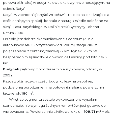
połowa bliźniaka) w budynku dwulokalowym wolnostojącym, na
osiedlu Ratyń.
Ratyń, w zachodniej części Wrocławia, to idealna lokalizacja, dla
osób ceniących spokój i kontakt z naturą. Osiedle położone na
skraju Lasu Ratyńskiego, w Dolinie rzeki Bystrzycy - obszaru
Natura 2000.
Osiedle jest dobrze skomunikowane z centrum (2 linie
autobusowe MPK - przystanki w odl. 200m), stacja PKP, z
połączeniami z centrum, tramwaj - 2 km. Rynek 17 km
.
W
bezpośrednim sąsiedztwie obwodnica Leśnicy, port lotniczy
5
km.
Budynek
piętrowy, z poddaszem nieużytkowym, oddany w
2019 r.
Każda z bliźniaczych części budynku leży na wspólnej,
podzielonej ogrodzeniem na połowy
działce
o powierzchni
2
łącznej ok. 180
m
.
Wnętrze segmentu zostało wykończone w wysokim
standardzie, nie wymaga żadnych remontów, jest gotowe do
wprowadzenia.
Powierzchnia użytkowa lokalu =
109,71 m²
+ ok.