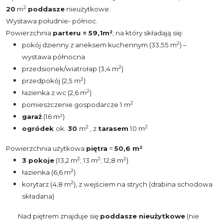
2
20
m
poddasze
nieużytkowe.
Wystawa południe- północ.
Powierzchnia
parteru = 59,1m²
, na który składają się:
2
pokój dzienny z aneksem kuchennym (33,55 m
) –
wystawa północna
2
przedsionek/wiatrołap (3,4 m
)
2
przedpokój (2,5 m
)
2
łazienka z wc (2,6 m
)
2
pomieszczenie gospodarcze 1 m
garaż
(16 m²)
2
2
ogródek
ok.
30
m
, z
tarasem
10 m
Powierzchnia użytkowa
piętra
=
50,6 m²
2
2
2
3 pokoje
(13,2 m
; 13 m
; 12,8 m
)
2
łazienka (6,6 m
)
2
korytarz (4,8 m
), z wejściem na strych (drabina schodowa
składana)
Nad piętrem znajduje się
poddasze nieużytkowe
(nie