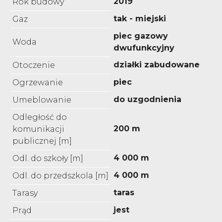
2019
Rok budowy
tak - miejski
Gaz
piec gazowy
Woda
dwufunkcyjny
działki zabudowane
Otoczenie
piec
Ogrzewanie
do uzgodnienia
Umeblowanie
Odległość do
200 m
komunikacji
publicznej [m]
4 000 m
Odl. do szkoły [m]
4 000 m
Odl. do przedszkola [m]
taras
Tarasy
jest
Prąd