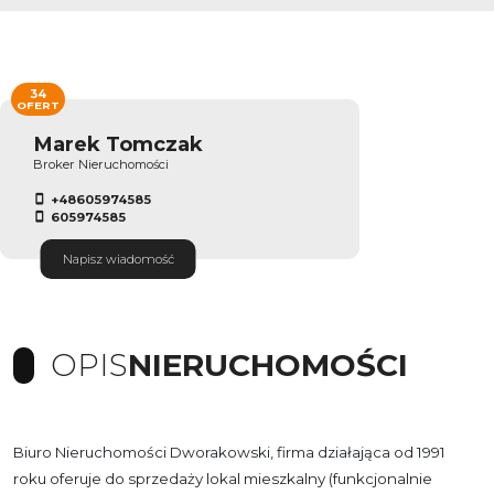
34
OFERT
Marek Tomczak
Broker Nieruchomości
+48605974585
605974585
Napisz wiadomość
OPIS
NIERUCHOMOŚCI
Biuro Nieruchomości Dworakowski, firma działająca od 1991
roku oferuje do sprzedaży lokal mieszkalny (funkcjonalnie