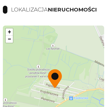
LOKALIZACJA
NIERUCHOMOŚCI
+
−