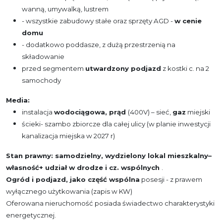
wanną, umywalką, lustrem
- wszystkie zabudowy stałe oraz sprzęty AGD -
w cenie
domu
- dodatkowo poddasze, z dużą przestrzenią na
składowanie
przed segmentem
utwardzony podjazd
z kostki c. na 2
samochody
Media:
instalacja
wodociągowa, prąd
(400V) – sieć,
gaz
miejski
ścieki- szambo zbiorcze dla całej ulicy (w planie inwestycji
kanalizacja miejska w 2027 r)
Stan prawny: samodzielny, wydzielony lokal mieszkalny
–
własność+
udział w drodze i cz. wspólnych
.
Ogród i podjazd, jako część wspólna
posesji - z prawem
wyłącznego użytkowania (zapis w KW)
Oferowana nieruchomość posiada świadectwo charakterystyki
energetycznej.