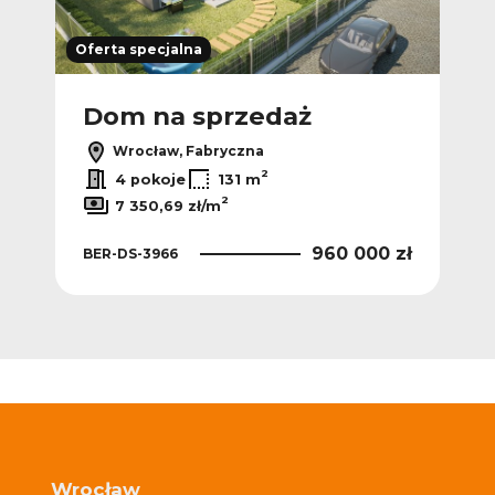
Oferta specjalna
Dom na sprzedaż
D
Wrocław, Fabryczna
2
2
/m
4 pokoje
131 m
2
7 350,69 zł/m
 zł
BER
960 000 zł
BER-DS-3966
Wrocław