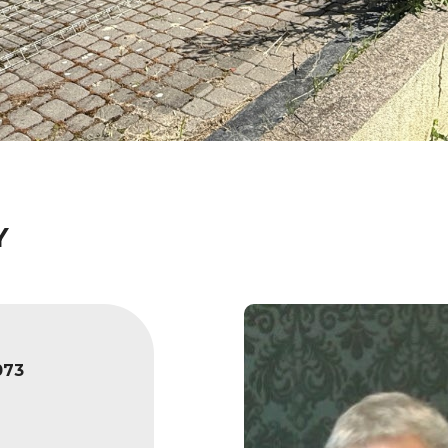
Y
073