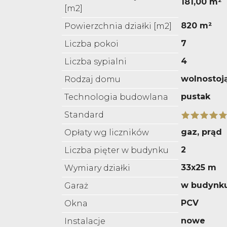
181,00 m²
[m2]
820 m²
Powierzchnia działki [m2]
7
Liczba pokoi
4
Liczba sypialni
wolnostoj
Rodzaj domu
pustak
Technologia budowlana
Standard
gaz, prąd
Opłaty wg liczników
2
Liczba pięter w budynku
33x25 m
Wymiary działki
w budynk
Garaż
PCV
Okna
nowe
Instalacje