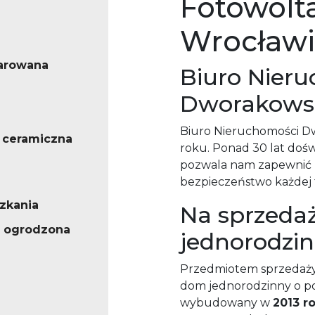
Fotowolta
Wrocławi
arowana
Biuro Nier
Dworakows
Biuro Nieruchomości Dw
 ceramiczna
roku. Ponad 30 lat doś
pozwala nam zapewnić n
bezpieczeństwo każdej t
zkania
Na sprzeda
 ogrodzona
jednorodzi
Przedmiotem sprzedaży
dom jednorodzinny o po
wybudowany w
2013 r