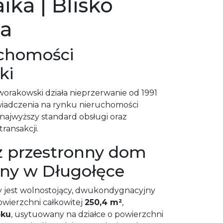
ika | Blisko
a
uchomości
ki
orakowski działa nieprzerwanie od 1991
wiadczenia na rynku nieruchomości
ajwyższy standard obsługi oraz
ransakcji.
ż przestronny dom
nny w Długołęce
 jest wolnostojący, dwukondygnacyjny
wierzchni całkowitej
250,4 m²
,
oku
, usytuowany na działce o powierzchni