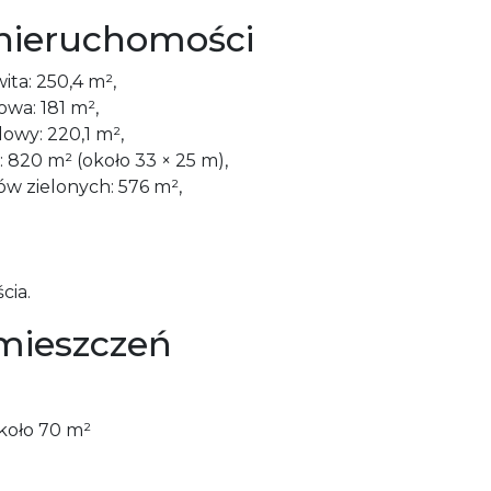
nieruchomości
ita: 250,4 m²,
wa: 181 m²,
owy: 220,1 m²,
: 820 m² (około 33 × 25 m),
w zielonych: 576 m²,
cia.
mieszczeń
koło 70 m²