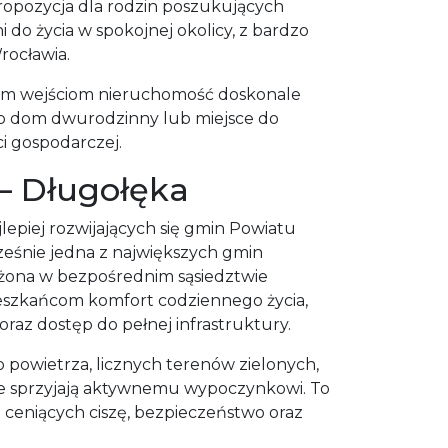
propozycja dla rodzin poszukujących
 do życia w spokojnej okolicy, z bardzo
ocławia.
ym wejściom nieruchomość doskonale
ako dom dwurodzinny lub miejsce do
i gospodarczej.
 – Długołęka
lepiej rozwijających się gmin Powiatu
ześnie jedna z największych gmin
łożona w bezpośrednim sąsiedztwie
eszkańcom komfort codziennego życia,
oraz dostęp do pełnej infrastruktury.
o powietrza, licznych terenów zielonych,
re sprzyjają aktywnemu wypoczynkowi. To
b ceniących ciszę, bezpieczeństwo oraz