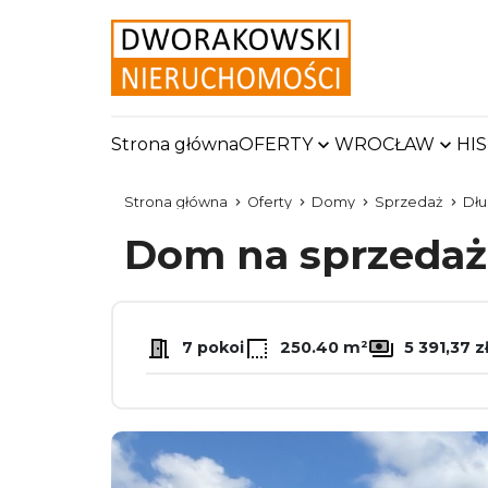
Strona główna
OFERTY
WROCŁAW
HI
Strona główna
Oferty
Domy
Sprzedaż
Dłu
Dom na sprzeda
7 pokoi
250.40 m²
5 391,37 z