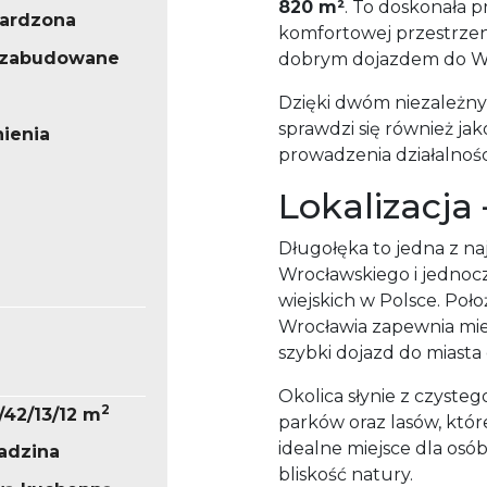
820 m²
. To doskonała 
ardzona
komfortowej przestrzeni
iezabudowane
dobrym dojazdem do Wr
Dzięki dwóm niezależn
sprawdzi się również j
ienia
prowadzenia działalnośc
Lokalizacja
Długołęka to jedna z naj
Wrocławskiego i jednoc
wiejskich w Polsce. Po
Wrocławia zapewnia mi
szybki dojazd do miasta 
Okolica słynie z czysteg
2
6/42/13/12 m
parków oraz lasów, któ
idealne miejsce dla osó
ładzina
bliskość natury.