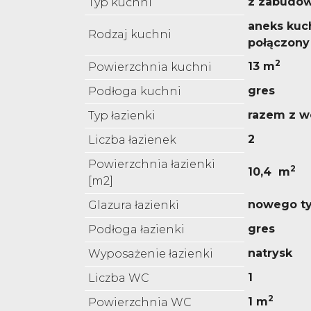
z zabudo
Typ kuchni
aneks kuc
Rodzaj kuchni
połączony
2
13 m
Powierzchnia kuchni
gres
Podłoga kuchni
razem z w
Typ łazienki
2
Liczba łazienek
Powierzchnia łazienki
2
10,4 m
[m2]
nowego t
Glazura łazienki
gres
Podłoga łazienki
natrysk
Wyposażenie łazienki
1
Liczba WC
2
1 m
Powierzchnia WC