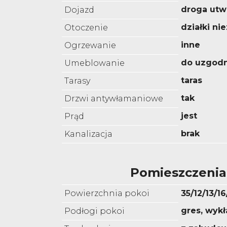
droga utw
Dojazd
działki n
Otoczenie
inne
Ogrzewanie
do uzgodn
Umeblowanie
taras
Tarasy
tak
Drzwi antywłamaniowe
jest
Prąd
brak
Kanalizacja
Pomieszczenia
Powierzchnia pokoi
35/12/13/1
gres, wyk
Podłogi pokoi