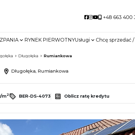
Social link
Social link
Social link
+48 663 400 
SZPANIA
RYNEK PIERWOTNY
Usługi
Chcę sprzedać /
gołęka
Długołęka
Rumiankowa
ż
Długołęka, Rumiankowa
2
ł/m
BER-DS-4073
Oblicz ratę kredytu