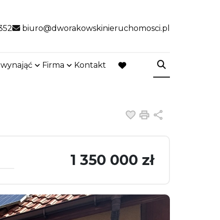
352
biuro@dworakowskinieruchomosci.pl
 wynająć
Firma
Kontakt
favorite
Dodaj do ulubiony
Drukuj
Udostępnij
1 350 000 zł