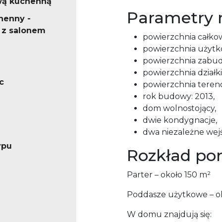
wą kuchenną
Parametry 
henny -
 z salonem
powierzchnia całkow
powierzchnia użytko
powierzchnia zabud
powierzchnia działki
c
powierzchnia terenó
rok budowy: 2013,
dom wolnostojący,
dwie kondygnacje,
dwa niezależne wejś
ypu
Rozkład po
Parter – około 150 m²
Poddasze użytkowe – o
W domu znajdują się: