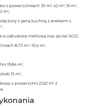
i o powierzchniach: 35 m², 42 m², 16 m²,
12 m²,
ołączony z jasną kuchnią z aneksem o
²,
a w zabudowę meblową oraz sprzęt AGD,
chniach 8,73 m² i 10,4 m²,
hni 19,84 m²,
około 15 m²,
kowy o powierzchni 21,62 m² z
ą.
ykonania