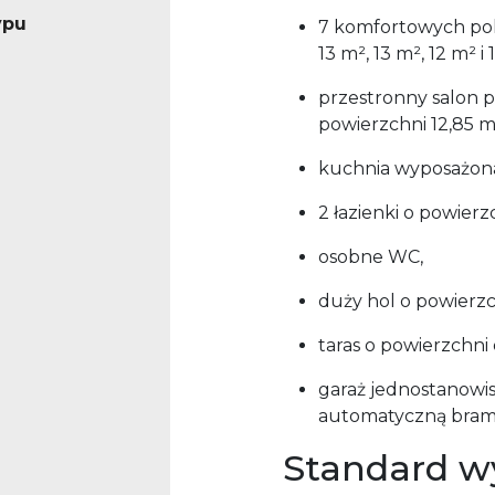
ypu
7 komfortowych poko
13 m², 13 m², 12 m² i 
przestronny salon p
powierzchni 12,85 m
kuchnia wyposażon
2 łazienki o powierz
osobne WC,
duży hol o powierzc
taras o powierzchni 
garaż jednostanowis
automatyczną bram
Standard w