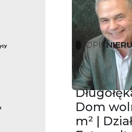
OPIS
NIER
ący
Dom na s
Długołęk
Dom woln
u
m² | Dzia