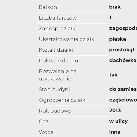
brak
Balkon
1
Liczba tarasów
zagospod
Zagosp. działki
płaska
Ukształtowanie działki
prostokąt
Kształt działki
dachówka
Pokrycie dachu
Pozwolenie na
tak
użytkowanie
do zamies
Stan budynku
częściowo
Ogrodzenie działki
2013
Rok budowy
w ulicy
Gaz
inna
Woda