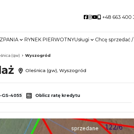
Social link
Social link
Social link
+48 663 400 
SZPANIA
RYNEK PIERWOTNY
Usługi
Chcę sprzedać /
śnica (gw)
Wyszogród
daż
Oleśnica (gw), Wyszogród
-GS-4055
Oblicz ratę kredytu