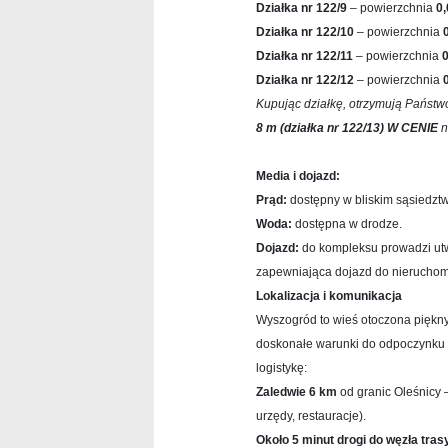
Działka nr 122/9
– powierzchnia
0
Działka nr 122/10
– powierzchnia
Działka nr 122/11
– powierzchnia
Działka nr 122/12
– powierzchnia
Kupując działkę, otrzymują Państ
8 m (działka nr 122/13) W CENIE
n
Media i dojazd:
Prąd:
dostępny w bliskim sąsiedzt
Woda:
dostępna w drodze.
Dojazd:
do kompleksu prowadzi ut
zapewniająca dojazd do nieruchom
Lokalizacja i komunikacja
Wyszogród to wieś otoczona pięknym
doskonałe warunki do odpoczynku p
logistykę:
Zaledwie 6 km
od granic Oleśnicy –
urzędy, restauracje).
Około 5 minut drogi do węzła tras