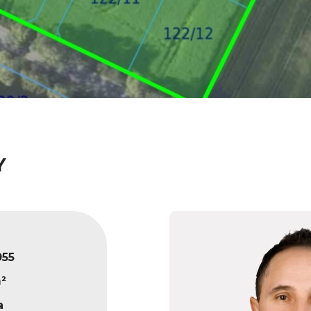
Y
055
²
a