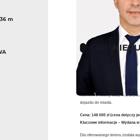
x36 m
OPIS
NIER
WA
Działki budowlane z warunkami z
Oferta sprzedaży kompleksu działe
miejscowości
Wyszogród (gmina O
harmonii z naturą, ciszy oraz pryw
dojazdu do miasta.
Cena: 148 000 zł (cena dotyczy jed
Kluczowe informacje – Wydana w 
Dla oferowanego terenu została 