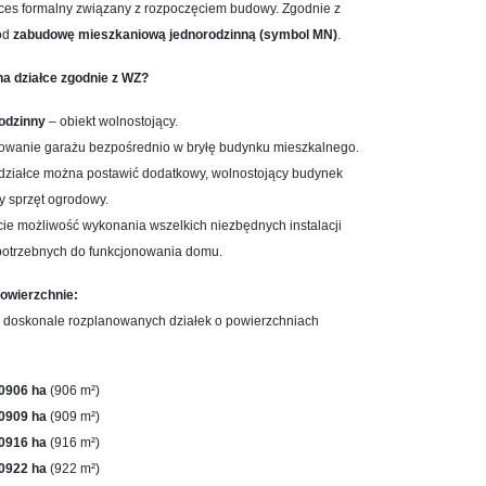
oces formalny związany z rozpoczęciem budowy. Zgodnie z
pod
zabudowę mieszkaniową jednorodzinną (symbol MN)
.
a działce zgodnie z WZ?
odzinny
– obiekt wolnostojący.
owanie garażu bezpośrednio w bryłę budynku mieszkalnego.
działce można postawić dodatkowy, wolnostojący budynek
y sprzęt ogrodowy.
cie możliwość wykonania wszelkich niezbędnych instalacji
potrzebnych do funkcjonowania domu.
powierzchnie:
, doskonale rozplanowanych działek o powierzchniach
,0906 ha
(906 m²)
,0909 ha
(909 m²)
,0916 ha
(916 m²)
,0922 ha
(922 m²)