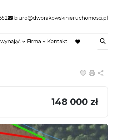
352
biuro@dworakowskinieruchomosci.pl
 wynająć
Firma
Kontakt
favorite
Dodaj do ulubiony
Drukuj
Udostępnij
148 000 zł