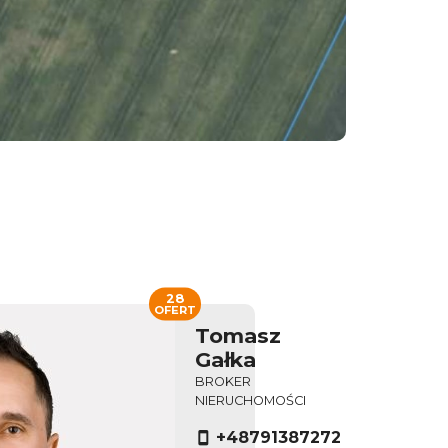
28
OFERT
Tomasz
Gałka
BROKER
NIERUCHOMOŚCI
+48791387272