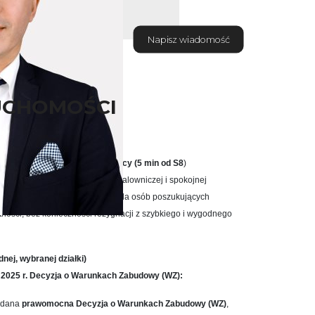
Napisz wiadomość
UCHOMOŚCI
abudowy – Wyszogród k. Oleśnicy (5 min od S8
)
k budowlanych, położonych w malowniczej i spokojnej
leśnica)
. To dobra propozycja dla osób poszukujących
atności, bez konieczności rezygnacji z szybkiego i wygodnego
nej, wybranej działki)
2025 r. Decyzja o Warunkach Zabudowy (WZ):
wydana
prawomocna Decyzja o Warunkach Zabudowy (WZ)
,