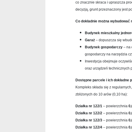
co znacznie skraca i upraszcza pr
decyzją, grunt przeznaczony jest 
Co dokładnie można wybudować n
Budynek mieszkalny jednor
Garaż
– dopuszcza się wbud
Budynek gospodarczy
– na 
gospodarczy na narzędzia cz
Inwestycja obejmuje oczywiś
oraz urządzeń technicznych 
Dostępne parcele i ich dokładne 
Kompleks składa się z regularnych
zbliżonych do 10 arów (0,10 ha):
Działka nr 122/1
– powierzchnia
0
Działka nr 122/2
– powierzchnia
0
Działka nr 122/3
– powierzchnia
0
Działka nr 122/4
– powierzchnia
0