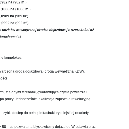
,0982 ha
(982 m²)
0,1006 ha
(1006 m²)
0,0989 ha
(989 m²)
0,0992 ha
(992 m²)
wo
udział w wewnętrznej drodze dojazdowej o szerokości aż
ieruchomości.
wie kompleksu.
wardzona droga dojazdowa (droga wewnętrzna KDW),
ości
i, zielonymi terenami, gwarantująca czyste powietrze i
o pracy. Jednocześnie lokalizacja zapewnia rewelacyjną
 szybki dostęp do pełnej infrastruktury miejskiej (markety,
y S8
– co pozwala na błyskawiczny dojazd do Wrocławia oraz