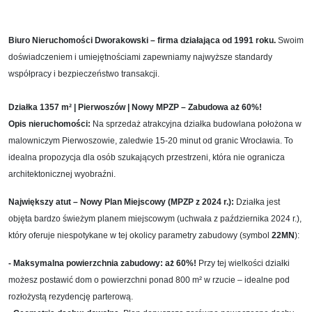
Biuro Nieruchomości Dworakowski – firma działająca od 1991 roku.
Swoim
doświadczeniem i umiejętnościami zapewniamy najwyższe standardy
współpracy i bezpieczeństwo transakcji.
Działka 1357 m² | Pierwoszów | Nowy MPZP – Zabudowa aż 60%!
Opis nieruchomości:
Na sprzedaż atrakcyjna działka budowlana położona w
malowniczym Pierwoszowie, zaledwie 15-20 minut od granic Wrocławia. To
idealna propozycja dla osób szukających przestrzeni, która nie ogranicza
architektonicznej wyobraźni.
Największy atut – Nowy Plan Miejscowy (MPZP z 2024 r.):
Działka jest
objęta bardzo świeżym planem miejscowym (uchwała z października 2024 r.),
który oferuje niespotykane w tej okolicy parametry zabudowy (symbol
22MN
):
- Maksymalna powierzchnia zabudowy: aż 60%!
Przy tej wielkości działki
możesz postawić dom o powierzchni ponad 800 m² w rzucie – idealne pod
rozłożystą rezydencję parterową.