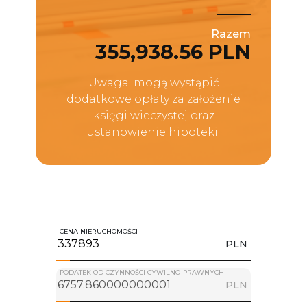
Razem
355,938.56 PLN
Uwaga: mogą wystąpić
dodatkowe opłaty za założenie
księgi wieczystej oraz
ustanowienie hipoteki.
CENA NIERUCHOMOŚCI
PLN
PODATEK OD CZYNNOŚCI CYWILNO-PRAWNYCH
PLN