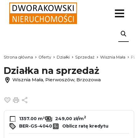
Strona główna
Oferty
Działki
Sprzedaż
Wisznia Mała
Pi
Działka na sprzedaż
Wisznia Mała, Pierwoszów, Brzozowa
Dodaj do ulubionych
Drukuj
Udostępnij
2
1357.00 m²
249,00 zł/m
BER-GS-4040
Oblicz ratę kredytu