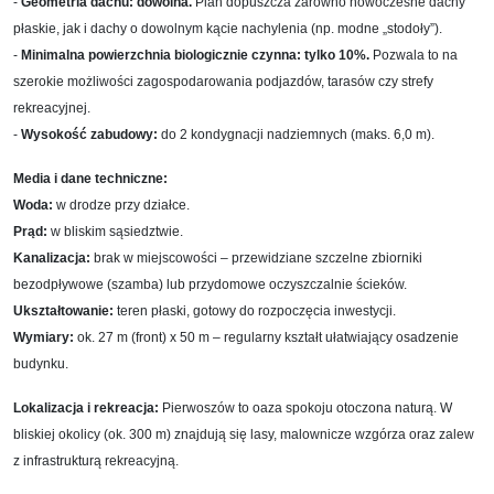
-
Geometria dachu: dowolna.
Plan dopuszcza zarówno nowoczesne dachy
płaskie, jak i dachy o dowolnym kącie nachylenia (np. modne „stodoły”).
-
Minimalna powierzchnia biologicznie czynna: tylko 10%.
Pozwala to na
szerokie możliwości zagospodarowania podjazdów, tarasów czy strefy
rekreacyjnej.
-
Wysokość zabudowy:
do 2 kondygnacji nadziemnych (maks. 6,0 m).
Media i dane techniczne:
Woda:
w drodze przy działce.
Prąd:
w bliskim sąsiedztwie.
Kanalizacja:
brak w miejscowości – przewidziane szczelne zbiorniki
bezodpływowe (szamba) lub przydomowe oczyszczalnie ścieków.
Ukształtowanie:
teren płaski, gotowy do rozpoczęcia inwestycji.
Wymiary:
ok. 27 m (front) x 50 m – regularny kształt ułatwiający osadzenie
budynku.
Lokalizacja i rekreacja:
Pierwoszów to oaza spokoju otoczona naturą. W
bliskiej okolicy (ok. 300 m) znajdują się lasy, malownicze wzgórza oraz zalew
z infrastrukturą rekreacyjną.