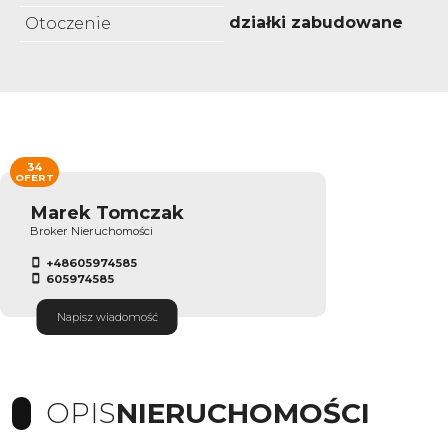
działki zabudowane
Otoczenie
34
OFERT
Marek Tomczak
Broker Nieruchomości
+48605974585
605974585
Napisz wiadomość
OPIS
NIERUCHOMOŚCI