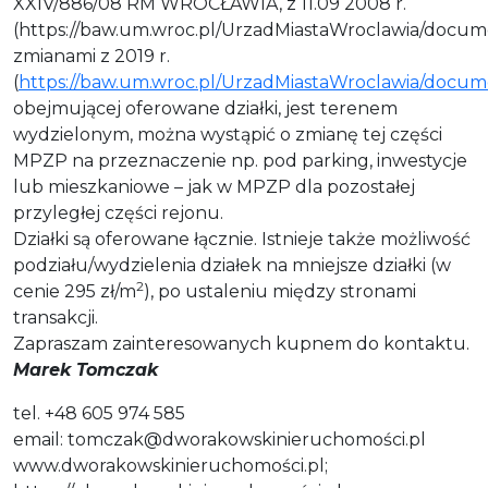
XXIV/886/08 RM WROCŁAWIA, z 11.09 2008 r.
(https://baw.um.wroc.pl/UrzadMiastaWroclawia/docume
zmianami z 2019 r.
(
https://baw.um.wroc.pl/UrzadMiastaWroclawia/docum
obejmującej oferowane działki, jest terenem
wydzielonym, można wystąpić o zmianę tej części
MPZP na przeznaczenie np. pod parking, inwestycje
lub mieszkaniowe – jak w MPZP dla pozostałej
przyległej części rejonu.
Działki są oferowane łącznie. Istnieje także możliwość
podziału/wydzielenia działek na mniejsze działki (w
2
cenie 295 zł/m
), po ustaleniu między stronami
transakcji.
Zapraszam zainteresowanych kupnem do kontaktu.
Marek Tomczak
tel. +48 605 974 585
email: tomczak@dworakowskinieruchomości.pl
www.dworakowskinieruchomości.pl;