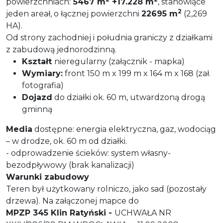
powierzchniach:
5467 m
+17.228 m
, stanowiące
2
jeden areał, o łącznej powierzchni
22695 m
(2,269
HA).
Od strony zachodniej i południa graniczy z działkami
z zabudową jednorodzinną.
Kształt
nieregularny (załącznik - mapka)
Wymiary:
front 150 m x 199 m x 164 m x 168 (zał.
fotografia)
Dojazd
do działki ok. 60 m, utwardzoną drogą
gminną
Media
dostępne: energia elektryczna, gaz, wodociąg
– w drodze, ok. 60 m od działki.
- odprowadzenie ścieków: system własny-
bezodpływowy (brak kanalizacji)
Warunki zabudowy
Teren był użytkowany rolniczo, jako sad (pozostały
drzewa). Na załączonej mapce do
MPZP 345 Klin Ratyński -
UCHWAŁA NR