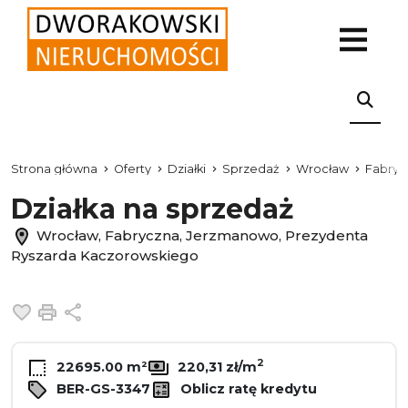
Strona główna
Oferty
Działki
Sprzedaż
Wrocław
Fabryc
Działka na sprzedaż
Wrocław, Fabryczna, Jerzmanowo, Prezydenta
Ryszarda Kaczorowskiego
Dodaj do ulubionych
Drukuj
Udostępnij
2
22695.00 m²
220,31 zł/m
BER-GS-3347
Oblicz ratę kredytu