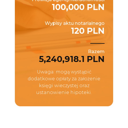
100,000 PLN
Wypisy aktu notarialnego
120 PLN
Razem
5,240,918.1 PLN
Uwaga: mogą wystąpić
dodatkowe opłaty za założenie
księgi wieczystej oraz
ustanowienie hipoteki.