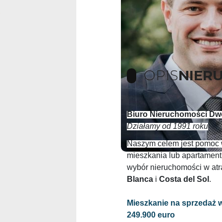
OPIS
NIER
Biuro Nieruchomości Dw
Działamy od 1991 roku
Naszym celem jest pomoc 
mieszkania lub apartament
wybór nieruchomości w atr
Blanca
i
Costa del
Sol
.
Mieszkanie na sprzedaż 
249.900 euro