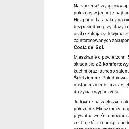
Na sprzedaż wyjątkowy
ap
położony w jednej z najbar
Hiszpanii. Ta atrakcyjna
ni
bezpośrednio przy plaży i 
osób szukających wymarzo
zainteresowanych zakup
Costa del
Sol
.
Mieszkanie o powierzchni
składa się z
2 komfortowy
kuchni oraz jasnego salo
Śródziemne
. Południowo
nasłonecznienie przez wię
do życia i wypoczynku.
Jednym z największych atu
położenie. Mieszkańcy ma
prywatne wejścia prowadzą
cecha, która znacząco podn