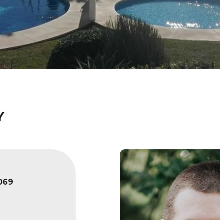
Y
069