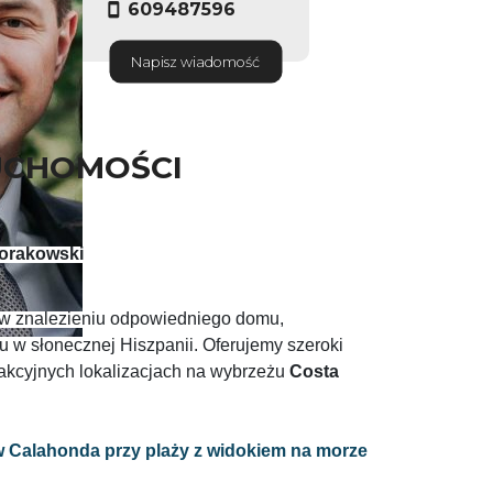
609487596
Napisz wiadomość
UCHOMOŚCI
orakowski
w znalezieniu odpowiedniego domu,
u w słonecznej Hiszpanii. Oferujemy szeroki
akcyjnych lokalizacjach na wybrzeżu
Costa
w
Calahonda
przy plaży z widokiem na morze