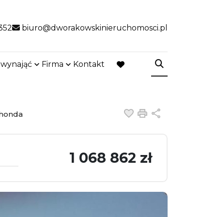
352
biuro@dworakowskinieruchomosci.pl
 wynająć
Firma
Kontakt
favorite
Dodaj do ulubiony
Drukuj
Udostępnij
lahonda
1 068 862 zł