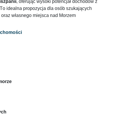
iszpanii
, oferując wysoki potencjał dochodów z
To idealna propozycja dla osób szukających
łu oraz własnego miejsca nad Morzem
ruchomości
morze
ych