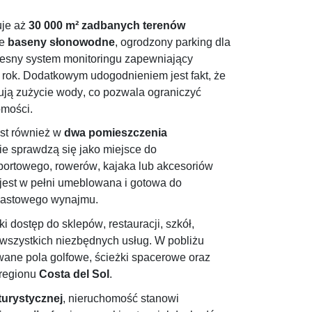
uje aż
30 000 m² zadbanych terenów
ne
baseny słonowodne
, ogrodzony parking dla
sny system monitoringu zapewniający
 rok. Dodatkowym udogodnieniem jest fakt, że
ją zużycie wody, co pozwala ograniczyć
omości.
st również w
dwa pomieszczenia
nie sprawdzą się jako miejsce do
ortowego, rowerów, kajaka lub akcesoriów
est w pełni umeblowana i gotowa do
iastowego wynajmu.
i dostęp do sklepów, restauracji, szkół,
 wszystkich niezbędnych usług. W pobliżu
wane pola golfowe, ścieżki spacerowe oraz
 regionu
Costa del
Sol
.
 turystycznej
, nieruchomość stanowi