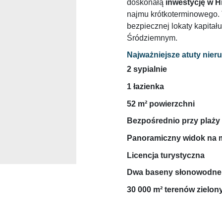
doskonałą
inwestycję w H
najmu krótkoterminowego. 
bezpiecznej lokaty kapita
Śródziemnym.
Najważniejsze atuty nie
2 sypialnie
1 łazienka
52 m² powierzchni
Bezpośrednio przy plaży
Panoramiczny widok na 
Licencja turystyczna
Dwa baseny słonowodne
30 000 m² terenów zielon