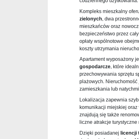
codziennego użytkowania.
Kompleks mieszkalny ofer
zielonych
, dwa przestron
mieszkańców oraz nowocze
bezpieczeństwo przez cały
opłaty wspólnotowe obejmu
koszty utrzymania nieruch
Apartament wyposażony je
gospodarcze
, które ideal
przechowywania sprzętu sp
plażowych. Nieruchomość j
zamieszkania lub natychm
Lokalizacja zapewnia szybk
komunikacji miejskiej oraz
znajdują się także renomo
liczne atrakcje turystyczne
Dzięki posiadanej
licencji