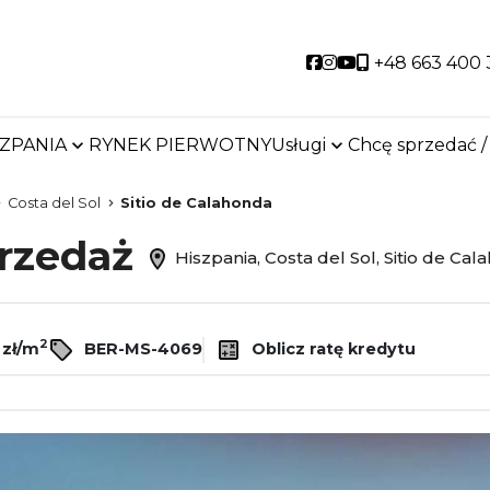
Social link
Social link
Social link
+48 663 400 
SZPANIA
RYNEK PIERWOTNY
Usługi
Chcę sprzedać /
Costa del Sol
Sitio de Calahonda
przedaż
Hiszpania, Costa del Sol, Sitio de Ca
2
 zł/m
BER-MS-4069
Oblicz ratę kredytu