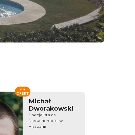
57
OFERT
Michał
Dworakowski
Specjalista ds
Nieruchomosci w
Hiszpanii