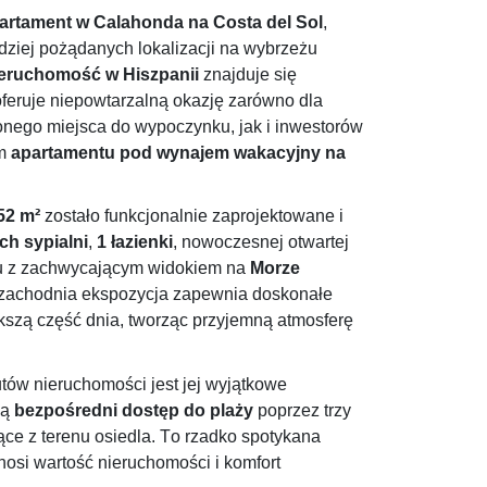
artament w
Calahonda
na Costa del
Sol
,
dziej pożądanych lokalizacji na wybrzeżu
eruchomość w Hiszpanii
znajduje się
oferuje niepowtarzalną okazję zarówno dla
nego miejsca do wypoczynku, jak i inwestorów
em
apartamentu pod wynajem wakacyjny na
52 m²
zostało funkcjonalnie zaprojektowane i
ch sypialni
,
1 łazienki
, nowoczesnej otwartej
nu z zachwycającym widokiem na
Morze
-zachodnia ekspozycja zapewnia doskonałe
kszą część dnia, tworząc przyjemną atmosferę
tów nieruchomości jest jej wyjątkowe
ją
bezpośredni dostęp do plaży
poprzez trzy
ce z terenu osiedla. To rzadko spotykana
osi wartość nieruchomości i komfort