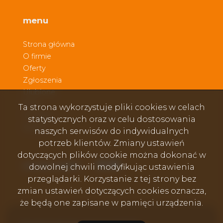
menu
Strona główna
O firmie
Oferty
Zgłoszenia
Ulubione
Blog
Ta strona wykorzystuje pliki cookies w celach
Kontakt
statystycznych oraz w celu dostosowania
Rodo
naszych serwisów do indywidualnych
potrzeb klientów. Zmiany ustawień
dotyczących plików cookie można dokonać w
Facebook
Facebook
Facebook
social media
dowolnej chwili modyfikując ustawienia
przeglądarki. Korzystanie z tej strony bez
zmian ustawień dotyczących cookies oznacza,
że będą one zapisane w pamięci urządzenia.