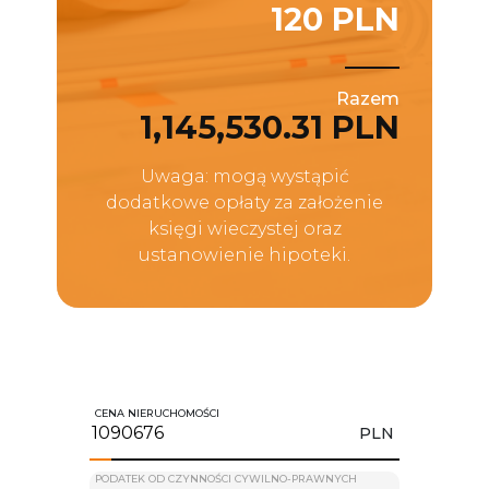
120 PLN
Razem
1,145,530.31 PLN
Uwaga: mogą wystąpić
dodatkowe opłaty za założenie
księgi wieczystej oraz
ustanowienie hipoteki.
CENA NIERUCHOMOŚCI
PLN
PODATEK OD CZYNNOŚCI CYWILNO-PRAWNYCH