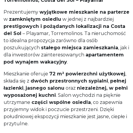
Torremolinos, Costa del Sol – Playamar
Prezentujemy
wyjątkowe mieszkanie na parterze
w
zamkniętym osiedlu
w jednej z najbardziej
prestigowych i pożądanych lokalizacji na Costa
del Sol
– Playamar, Torremolinos. Ta nieruchomość
to idealna propozycja zarówno dla osób
poszukujących
stałego miejsca zamieszkania
, jak i
dla inwestorów zainteresowanych
apartamentem
pod wynajem wakacyjny
.
Mieszkanie oferuje
72 m² powierzchni użytkowej
,
składa się z
dwóch przestronnych sypialni
,
pełnej
łazienki
,
jasnego salonu
oraz
niezależnej, w pełni
wyposażonej kuchni
. Salon wychodzi na pięknie
utrzymane
części wspólne osiedla
, co zapewnia
przyjemny widok i poczucie przestrzeni. Dzięki
południowej ekspozycji mieszkanie jest jasne, ciepłe i
przytulne.