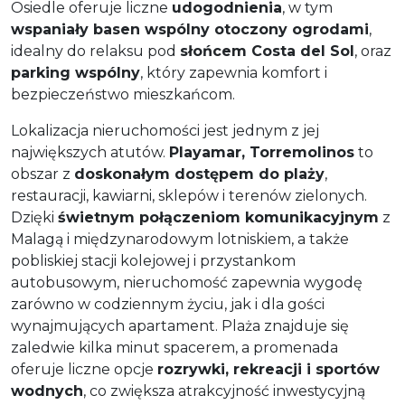
Osiedle oferuje liczne
udogodnienia
, w tym
wspaniały basen wspólny otoczony ogrodami
,
idealny do relaksu pod
słońcem Costa del Sol
, oraz
parking wspólny
, który zapewnia komfort i
bezpieczeństwo mieszkańcom.
Lokalizacja nieruchomości jest jednym z jej
największych atutów.
Playamar, Torremolinos
to
obszar z
doskonałym dostępem do plaży
,
restauracji, kawiarni, sklepów i terenów zielonych.
Dzięki
świetnym połączeniom komunikacyjnym
z
Malagą i międzynarodowym lotniskiem, a także
pobliskiej stacji kolejowej i przystankom
autobusowym, nieruchomość zapewnia wygodę
zarówno w codziennym życiu, jak i dla gości
wynajmujących apartament. Plaża znajduje się
zaledwie kilka minut spacerem, a promenada
oferuje liczne opcje
rozrywki, rekreacji i sportów
wodnych
, co zwiększa atrakcyjność inwestycyjną