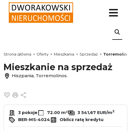
Strona główna
Oferty
Mieszkania
Sprzedaż
Torremolino
Mieszkanie na sprzedaż
Hiszpania, Torremolinos.
Dodaj do ulubionych
Drukuj
Udostępnij
2
3 pokoje
72.00 m²
3 541,67 EUR/m
BER-MS-4024
Oblicz ratę kredytu