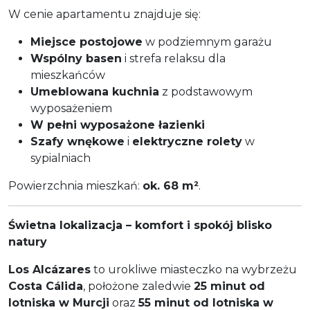
W cenie apartamentu znajduje się:
Miejsce postojowe
w podziemnym garażu
Wspólny basen
i strefa relaksu dla
mieszkańców
Umeblowana kuchnia
z podstawowym
wyposażeniem
W pełni wyposażone łazienki
Szafy wnękowe
i
elektryczne rolety
w
sypialniach
Powierzchnia mieszkań:
ok. 68 m²
.
Świetna lokalizacja – komfort i spokój blisko
natury
Los Alcázares
to urokliwe miasteczko na wybrzeżu
Costa Cálida
, położone zaledwie
25 minut od
lotniska w Murcji
oraz
55 minut od lotniska w