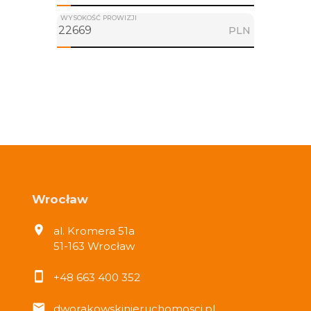
WYSOKOŚĆ PROWIZJI
PLN
Wrocław
al. Kromera 51a
51-163 Wrocław
+48 663 400 352
dworakowskinieruchomosci.pl