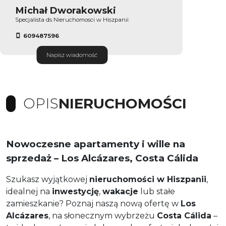
Michał Dworakowski
Specjalista ds Nieruchomosci w Hiszpanii
609487596
Napisz wiadomość
OPIS
NIERUCHOMOŚCI
Nowoczesne apartamenty i wille na
sprzedaż – Los Alcázares, Costa Cálida
Szukasz wyjątkowej
nieruchomości w Hiszpanii
,
idealnej na
inwestycję
,
wakacje
lub stałe
zamieszkanie? Poznaj naszą nową ofertę w
Los
Alcázares
, na słonecznym wybrzeżu
Costa Cálida
–