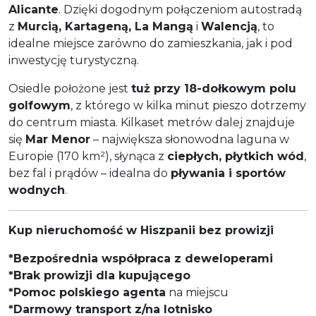
Alicante
. Dzięki dogodnym połączeniom autostradą
z
Murcią, Kartageną, La Mangą
i
Walencją
, to
idealne miejsce zarówno do zamieszkania, jak i pod
inwestycję turystyczną.
Osiedle położone jest
tuż przy 18-dołkowym polu
golfowym
, z którego w kilka minut pieszo dotrzemy
do centrum miasta. Kilkaset metrów dalej znajduje
się
Mar Menor
– największa słonowodna laguna w
Europie (170 km²), słynąca z
ciepłych, płytkich wód
,
bez fal i prądów – idealna do
pływania i sportów
wodnych
.
Kup nieruchomość w Hiszpanii bez prowizji
*Bezpośrednia współpraca z deweloperami
*Brak prowizji dla kupującego
*Pomoc polskiego agenta
na miejscu
*Darmowy transport z/na lotnisko