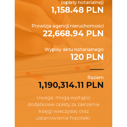
(opłaty notarialnej)
1,158.48 PLN
Prowizja agencji nieruchomości
22,668.94 PLN
Wypisy aktu notarialnego
120 PLN
Razem
1,190,314.11 PLN
Uwaga: mogą wystąpić
dodatkowe opłaty za założenie
księgi wieczystej oraz
ustanowienie hipoteki.