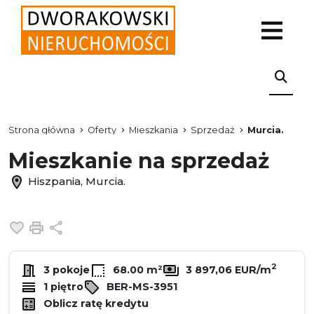
Strona główna
Oferty
Mieszkania
Sprzedaż
Murcia.
Mieszkanie na sprzedaż
Hiszpania, Murcia.
Dodaj do ulubionych
Drukuj
Udostępnij
2
3 pokoje
68.00 m²
3 897,06 EUR/m
1 piętro
BER-MS-3951
Oblicz ratę kredytu