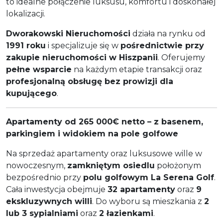
to idealne połączenie luksusu, komfortu i doskonałej
lokalizacji.
Dworakowski Nieruchomości
działa na rynku od
1991 roku
i specjalizuje się w
pośrednictwie przy
zakupie nieruchomości w Hiszpanii
. Oferujemy
pełne wsparcie
na każdym etapie transakcji oraz
profesjonalną obsługę bez prowizji dla
kupującego
.
Apartamenty od 265 000€ netto – z basenem,
parkingiem i widokiem na pole golfowe
Na sprzedaż apartamenty oraz luksusowe wille w
nowoczesnym,
zamkniętym osiedlu
położonym
bezpośrednio przy
polu golfowym La Serena Golf
.
Cała inwestycja obejmuje
32 apartamenty
oraz
9
ekskluzywnych willi
. Do wyboru są mieszkania z
2
lub 3 sypialniami
oraz
2 łazienkami
.