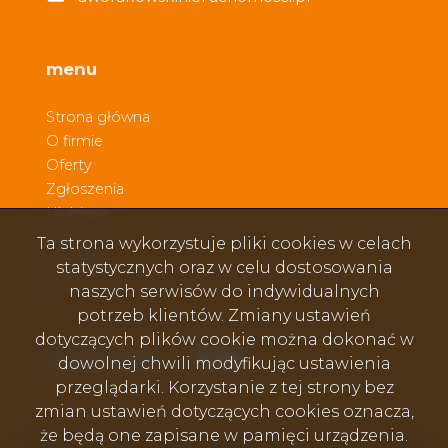
menu
Strona główna
O firmie
Oferty
Zgłoszenia
Ulubione
Blog
Ta strona wykorzystuje pliki cookies w celach
Kontakt
statystycznych oraz w celu dostosowania
Rodo
naszych serwisów do indywidualnych
potrzeb klientów. Zmiany ustawień
dotyczących plików cookie można dokonać w
Facebook
Facebook
Facebook
social media
dowolnej chwili modyfikując ustawienia
przeglądarki. Korzystanie z tej strony bez
zmian ustawień dotyczących cookies oznacza,
że będą one zapisane w pamięci urządzenia.