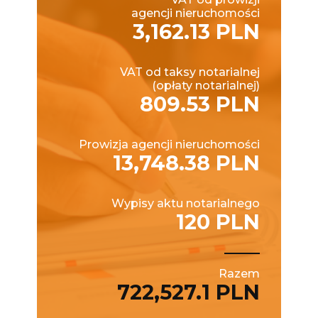
agencji nieruchomości
3,162.13 PLN
VAT od taksy notarialnej
(opłaty notarialnej)
809.53 PLN
Prowizja agencji nieruchomości
13,748.38 PLN
Wypisy aktu notarialnego
120 PLN
Razem
722,527.1 PLN