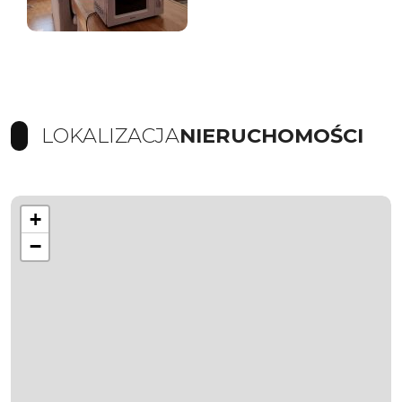
LOKALIZACJA
NIERUCHOMOŚCI
+
−