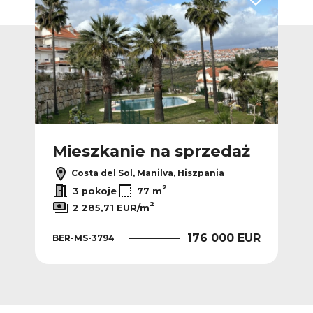
Dodaj do ulubionych
Dodaj do ulub
Ofer
ż
Mieszkanie na sprzedaż
M
Costa del Sol, Manilva, Hiszpania
2
3 pokoje
77 m
2
2 285,71 EUR/m
EUR
176 000 EUR
BER-MS-3794
BER