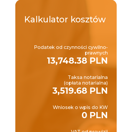
Kalkulator
kosztów
Podatek od czynności cywilno-
prawnych
13,748.38 PLN
Taksa notarialna
(opłata notarialna)
3,519.68 PLN
Wniosek o wpis do KW
0 PLN
VAT od prowizji