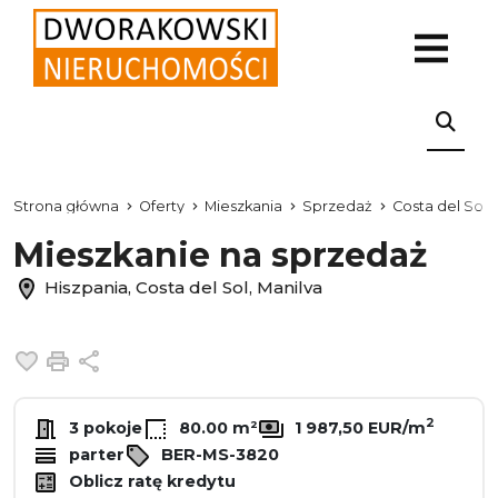
Strona główna
Oferty
Mieszkania
Sprzedaż
Costa del Sol
Mieszkanie na sprzedaż
Hiszpania, Costa del Sol, Manilva
Dodaj do ulubionych
Drukuj
Udostępnij
2
3 pokoje
80.00 m²
1 987,50 EUR/m
parter
BER-MS-3820
Oblicz ratę kredytu