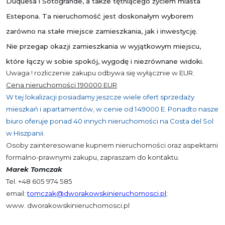
Duquesa i Sotogrande, a także tętniącego życiem miasta
Estepona. Ta nieruchomość jest doskonałym wyborem
zarówno na stałe miejsce zamieszkania, jak i inwestycję.
Nie przegap okazji zamieszkania w wyjątkowym miejscu,
które łączy w sobie spokój, wygodę i niezrównane widoki.
Uwaga ! rozliczenie zakupu odbywa się wyłącznie w EUR.
Cena nieruchomości 190000 EUR
W tej lokalizacji posiadamy jeszcze wiele ofert sprzedaży
mieszkań i apartamentów, w cenie od 149000 E. Ponadto nasze
biuro oferuje ponad 40 innych nieruchomości na Costa del Sol
w Hiszpanii.
Osoby zainteresowane kupnem nieruchomości oraz aspektami
formalno-prawnymi zakupu, zapraszam do kontaktu.
Marek Tomczak
Tel. +48 605 974 585
email:
tomczak@dworakowskinieruchomosci.pl
;
www. dworakowskinieruchomosci.pl