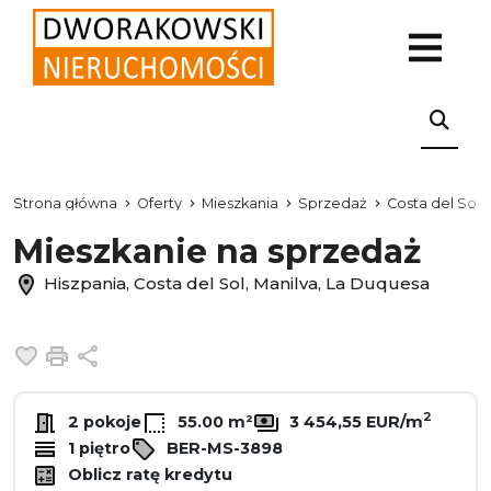
Strona główna
Oferty
Mieszkania
Sprzedaż
Costa del Sol
Mieszkanie na sprzedaż
Hiszpania, Costa del Sol, Manilva, La Duquesa
Dodaj do ulubionych
Drukuj
Udostępnij
2
2 pokoje
55.00 m²
3 454,55 EUR/m
1 piętro
BER-MS-3898
Oblicz ratę kredytu