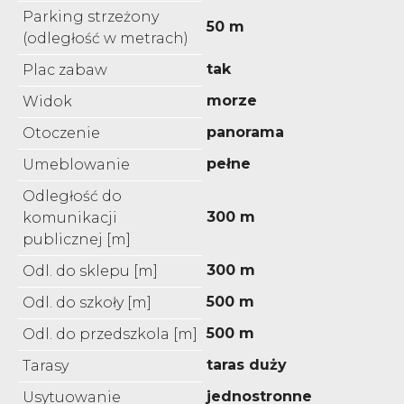
Parking strzeżony
50 m
(odległość w metrach)
tak
Plac zabaw
morze
Widok
panorama
Otoczenie
pełne
Umeblowanie
Odległość do
300 m
komunikacji
publicznej [m]
300 m
Odl. do sklepu [m]
500 m
Odl. do szkoły [m]
500 m
Odl. do przedszkola [m]
taras duży
Tarasy
jednostronne
Usytuowanie