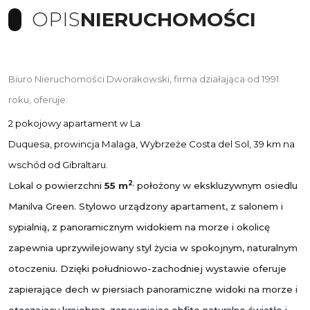
OPIS
NIERUCHOMOŚCI
Biuro Nieruchomości Dworakowski, firma działająca od 1991
roku, oferuje:
2 pokojowy apartament w
La
Duquesa, prowincja Malaga, Wybrzeże Costa del Sol, 39 km na
wschód od Gibraltaru.
2
,
Lokal o powierzchni
55 m
położony w ekskluzywnym osiedlu
Manilva Green. Stylowo urządzony
apartament, z salonem i
sypialnią, z panoramicznym widokiem na morze i okolicę
zapewnia uprzywilejowany styl życia w spokojnym, naturalnym
otoczeniu. Dzięki południowo-zachodniej wystawie oferuje
zapierające dech w piersiach panoramiczne widoki na morze i
otaczający krajobraz, zapewniając obfite naturalne światło i