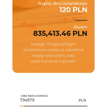
Wypisy aktu notarialnego
120 PLN
Razem
835,413.46 PLN
Uwaga: mogą wystąpić
dodatkowe opłaty za założenie
księgi wieczystej oraz
ustanowienie hipoteki.
CENA NIERUCHOMOŚCI
PLN