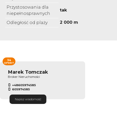
Przystosowania dla
tak
niepełnosprawnych
2 000 m
Odległość od plaży
34
OFERT
Marek Tomczak
Broker Nieruchomości
+48605974585
605974585
Napisz wiadomość