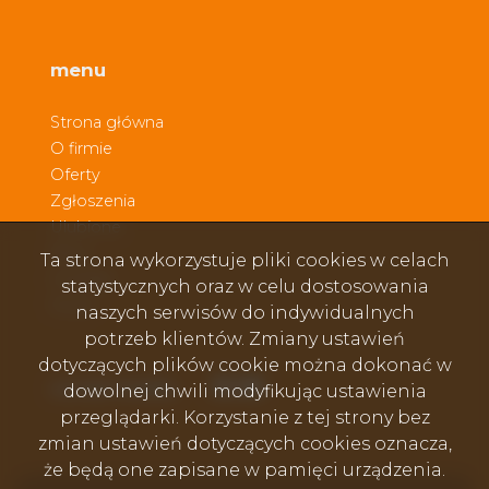
menu
Strona główna
O firmie
Oferty
Zgłoszenia
Ulubione
Blog
Ta strona wykorzystuje pliki cookies w celach
Kontakt
statystycznych oraz w celu dostosowania
Rodo
naszych serwisów do indywidualnych
potrzeb klientów. Zmiany ustawień
dotyczących plików cookie można dokonać w
Facebook
Facebook
Facebook
social media
dowolnej chwili modyfikując ustawienia
przeglądarki. Korzystanie z tej strony bez
zmian ustawień dotyczących cookies oznacza,
że będą one zapisane w pamięci urządzenia.