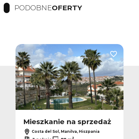
PODOBNE
OFERTY
Dodaj do ulubionych
Dodaj do ulub
Ofer
ż
Mieszkanie na sprzedaż
M
Costa del Sol, Manilva, Hiszpania
2