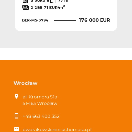
3 pokoje
77 m
2
2 285,71 EUR/m
EUR
176 000 EUR
BER-MS-3794
BER
Wrocław
al. Kromera 51a
51-163 Wrocław
+48 663 400 352
dworakowskinieruchomosci.pl