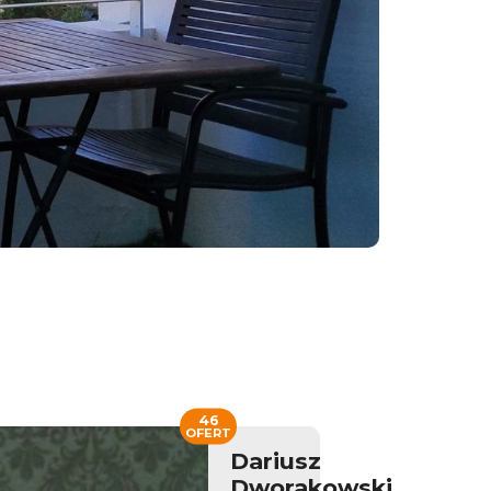
46
OFERT
Dariusz
Dworakowski