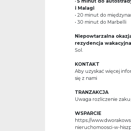
•
5 minut do autostrad
i Malagi
• 20 minut do międzyn
• 30 minut do Marbelli
Niepowtarzalna okazja
rezydencja wakacyjna
Sol.
KONTAKT
Aby uzyskać więcej info
się z nami
TRANZAKCJA
Uwaga rozliczenie zak
WSPARCIE
https://www.dworakows
nieruchomoosci-w-hiszp