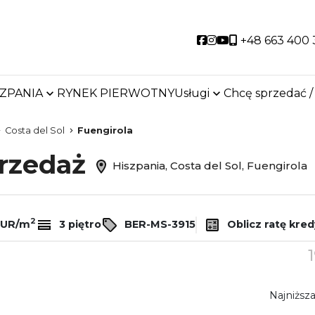
Social link
Social link
Social link
+48 663 400 
SZPANIA
RYNEK PIERWOTNY
Usługi
Chcę sprzedać /
Costa del Sol
Fuengirola
przedaż
Hiszpania, Costa del Sol, Fuengirola
2
EUR/m
3 piętro
BER-MS-3915
Oblicz ratę kre
1
Najniższa