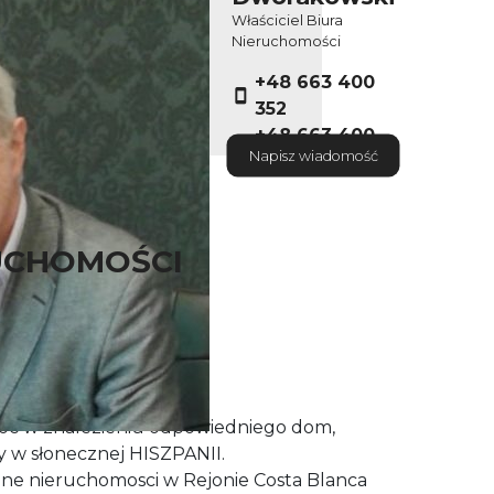
Właściciel Biura
Nieruchomości
+48 663 400
352
+48 663 400
Napisz wiadomość
352
UCHOMOŚCI
worakowski
 roku
oc w znalezieniu odpowiedniego dom,
y w słonecznej HISZPANII.
zne nieruchomosci w Rejonie Costa Blanca