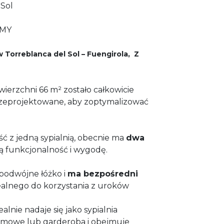
 Sol
AMY
Torreblanca del Sol – Fuengirola, Z
ierzchni 66 m² zostało całkowicie
rzeprojektowane, aby zoptymalizować
ć z jedną sypialnią, obecnie ma
dwa
zą funkcjonalność i wygodę.
 podwójne łóżko i
ma bezpośredni
alnego do korzystania z uroków
alnie nadaje się jako sypialnia
omowe lub garderoba i obejmuje