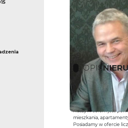
15
adzenia
OPIS
NIER
Biuro Nieruchomości D
firma działająca od 1991
Naszym celem jest pom
mieszkania, apartament
Posiadamy w ofercie lic