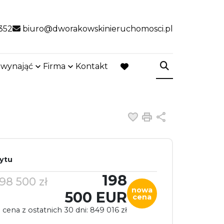
352
biuro@dworakowskinieruchomosci.pl
 wynająć
Firma
Kontakt
favorite
Dodaj do ulubiony
Drukuj
Udostępnij
dytu
198
98 500 zł
nowa
500 EUR
cena
 cena z ostatnich 30 dni: 849 016 zł