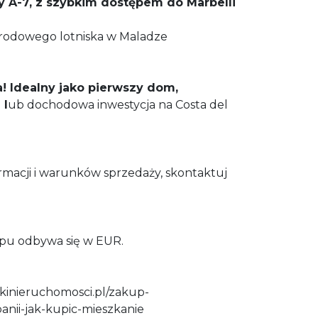
y A-7, z szybkim dostępem do Marbelli
arodowego lotniska w Maladze
! Idealny jako pierwszy dom,
 l
ub dochodowa inwestycja na Costa del
rmacji i warunków sprzedaży, skontaktuj
upu odbywa się w EUR.
kinieruchomosci.pl/zakup-
anii-jak-kupic-mieszkanie