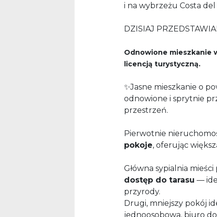
i na wybrzeżu Costa del
DZISIAJ PRZEDSTAWI
Odnowione mieszkanie w 
licencją turystyczną.
✨Jasne mieszkanie o pow
odnowione i sprytnie p
przestrzeń.
Pierwotnie nieruchomoś
pokoje
, oferując więks
Główna sypialnia mieści
dostęp do tarasu
— ide
przyrody.
Drugi, mniejszy pokój ide
jednoosobowa, biuro d