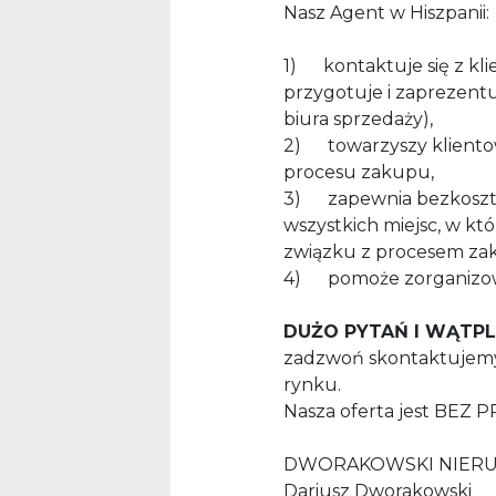
Nasz Agent w Hiszpanii:
1) kontaktuje się z kli
przygotuje i zaprezentuj
biura sprzedaży),
2) towarzyszy klientowi
procesu zakupu,
3) zapewnia bezkosztow
wszystkich miejsc, w kt
związku z procesem za
4) pomoże zorganizować
DUŻO PYTAŃ I WĄTPL
zadzwoń skontaktujemy
rynku.
Nasza oferta jest BEZ 
DWORAKOWSKI NIER
Dariusz Dworakowski