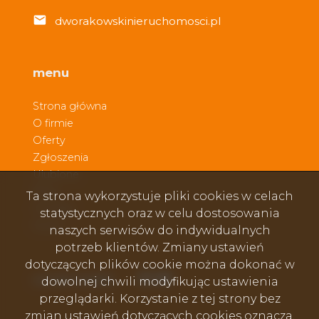
dworakowskinieruchomosci.pl
menu
Strona główna
O firmie
Oferty
Zgłoszenia
Ulubione
Blog
Ta strona wykorzystuje pliki cookies w celach
Kontakt
statystycznych oraz w celu dostosowania
Rodo
naszych serwisów do indywidualnych
potrzeb klientów. Zmiany ustawień
dotyczących plików cookie można dokonać w
Facebook
Facebook
Facebook
social media
dowolnej chwili modyfikując ustawienia
przeglądarki. Korzystanie z tej strony bez
zmian ustawień dotyczących cookies oznacza,