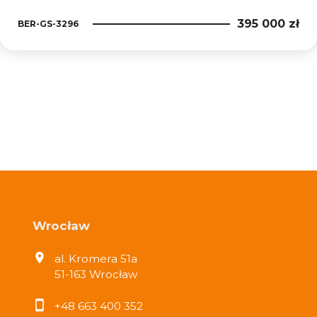
395 000 zł
BER-GS-3296
Wrocław
al. Kromera 51a
51-163 Wrocław
+48 663 400 352