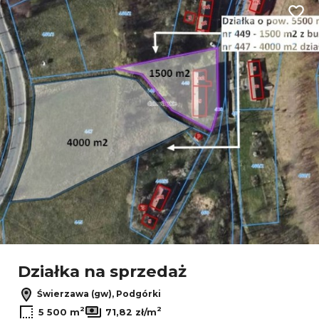
Dodaj
Leaflet
|
© OpenMapTiles
© OpenStreetMap contributors
Działka na sprzedaż
Świerzawa (gw), Podgórki
2
2
5 500 m
71,82 zł/m