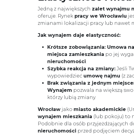
Jedną z największych
zalet wynajmu 
oferuje. Rynek
pracy we Wrocławiu
je
zmianami lokalizacji pracy lub nawet 
Jak wynajem daje elastyczność:
Krótsze zobowiązania:
Umowa n
miejsca zamieszkania
po jej wyga
nieruchomości
.
Szybka reakcja na zmiany:
Jeśli T
wypowiedzieć
umowę najmu
(z za
Brak związania z jednym miejsce
Wynajem
pozwala na większą swob
którzy lubią zmiany.
Wrocław
jako
miasto akademickie
(Un
wynajem mieszkania
(lub pokoju) to
Podobnie dla osób przyjeżdżających 
nieruchomości
przed podjęciem decyz