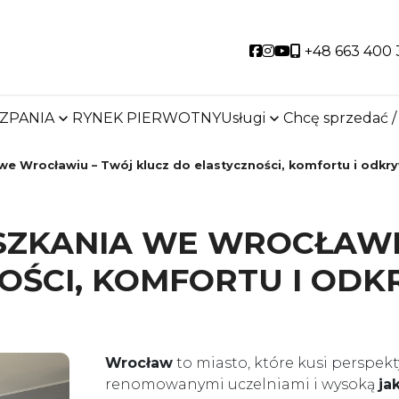
Social link
Social link
Social link
+48 663 400 
SZPANIA
RYNEK PIERWOTNY
Usługi
Chcę sprzedać /
e Wrocławiu – Twój klucz do elastyczności, komfortu i odkr
ZKANIA WE WROCŁAWI
OŚCI, KOMFORTU I ODK
Wrocław
to miasto, które kusi perspe
renomowanymi uczelniami i wysoką
ja