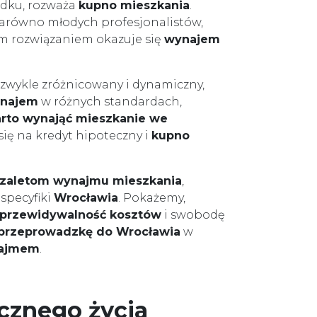
odku, rozważa
kupno mieszkania
.
 zarówno młodych profesjonalistów,
zym rozwiązaniem okazuje się
wynajem
ezwykle zróżnicowany i dynamiczny,
ynajem
w różnych standardach,
rto wynająć mieszkanie we
ię na kredyt hipoteczny i
kupno
zaletom wynajmu mieszkania
,
specyfiki
Wrocławia
. Pokażemy,
przewidywalność kosztów
i swobodę
przeprowadzkę do Wrocławia
w
ajmem
.
icznego życia