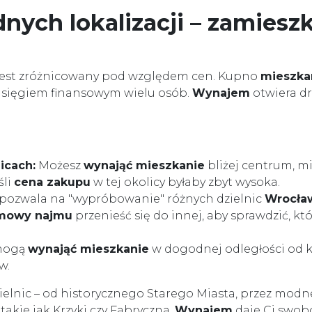
nych lokalizacji – zamieszk
est zróżnicowany pod względem cen. Kupno
mieszka
zasięgiem finansowym wielu osób.
Wynajem
otwiera dr
icach:
Możesz
wynająć mieszkanie
bliżej centrum, mi
śli
cena zakupu
w tej okolicy byłaby zbyt wysoka.
pozwala na "wypróbowanie" różnych dzielnic
Wrocła
mowy najmu
przenieść się do innej, aby sprawdzić, k
mogą
wynająć mieszkanie
w dogodnej odległości od k
w.
zielnic – od historycznego Starego Miasta, przez modn
takie jak Krzyki czy Fabryczna.
Wynajem
daje Ci swob