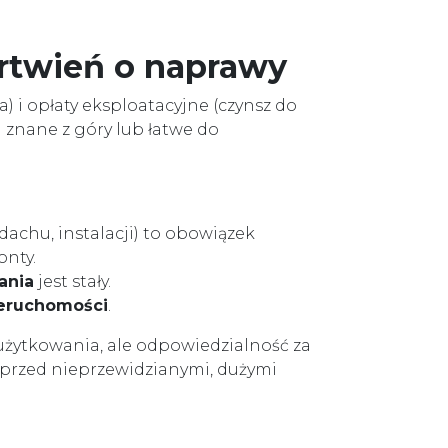
artwień o naprawy
la) i opłaty eksploatacyjne (czynsz do
 znane z góry lub łatwe do
achu, instalacji) to obowiązek
onty.
ania
jest stały.
eruchomości
.
użytkowania, ale odpowiedzialność za
i przed nieprzewidzianymi, dużymi