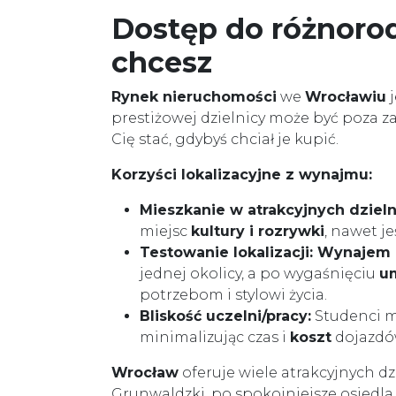
Dostęp do różnorod
chcesz
Rynek nieruchomości
we
Wrocławiu
j
prestiżowej dzielnicy może być poza 
Cię stać, gdybyś chciał je kupić.
Korzyści lokalizacyjne z wynajmu:
Mieszkanie w atrakcyjnych dzieln
miejsc
kultury i rozrywki
, nawet je
Testowanie lokalizacji:
Wynajem
jednej okolicy, a po wygaśnięciu
u
potrzebom i stylowi życia.
Bliskość uczelni/pracy:
Studenci 
minimalizując czas i
koszt
dojazdó
Wrocław
oferuje wiele atrakcyjnych d
Grunwaldzki, po spokojniejsze osiedla 