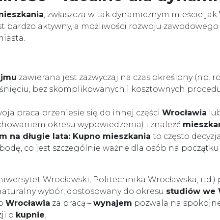
mieszkania
, zwłaszcza w tak dynamicznym mieście jak
st bardzo aktywny, a możliwości rozwoju zawodowego c
miasta.
ajmu
zawierana jest zazwyczaj na czas określony (np. r
śnięciu, bez skomplikowanych i kosztownych proced
woja praca przeniesie się do innej części
Wrocławia
lub
chowaniem okresu wypowiedzenia) i znaleźć
mieszka
m na długie lata:
Kupno mieszkania
to często decyzja
odę, co jest szczególnie ważne dla osób na początku
iwersytet Wrocławski, Politechnika Wrocławska, itd.) 
 naturalny wybór, dostosowany do okresu
studiów we 
do
Wrocławia
za pracą –
wynajem
pozwala na spokojne
ji o
kupnie
.