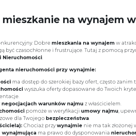
ne mieszkanie na wynajem 
onkurencyjny. Dobre
mieszkania na wynajem
w atrakc
 być czasochłonne i frustrujące. Tutaj z pomocą pr
 Nieruchomości
.
agenta nieruchomości przy wynajmie:
ości
ma dostęp do szerokiej bazy ofert, często zanim t
chomości
wyszuka oferty dopasowane do Twoich kryteri
entacje.
w
negocjacjach warunków najmu
z właścicielem.
uchomości
pomoże w weryfikacji
umowy najmu
, upewn
uczowe dla Twojego
bezpieczeństwa
.
ciciela):
Chociaż przy
wynajmie
nie ma tak złożonej w
a
wynajmująca
ma prawo do dysponowania
nierucho