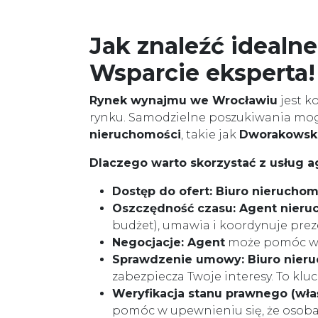
Jak znaleźć ideal
Wsparcie eksperta!
Rynek wynajmu we Wrocławiu
jest k
rynku. Samodzielne poszukiwania mogą
nieruchomości
, takie jak
Dworakowski
Dlaczego warto skorzystać z usług 
Dostęp do ofert:
Biuro nieruchom
Oszczędność czasu:
Agent nieru
budżet), umawia i koordynuje prez
Negocjacje:
Agent
może pomóc 
Sprawdzenie umowy:
Biuro nier
zabezpiecza Twoje interesy. To kl
Weryfikacja stanu prawnego (właś
pomóc w upewnieniu się, że osob