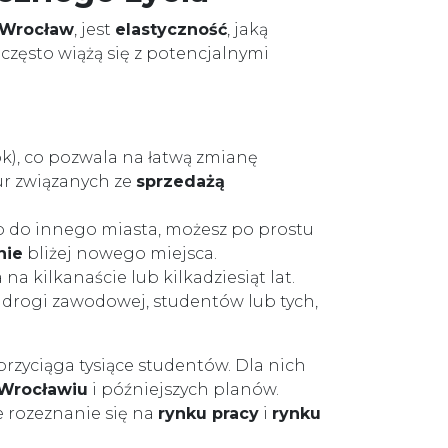
Wrocław
, jest
elastyczność
, jaką
zęsto wiążą się z potencjalnymi
ok), co pozwala na łatwą zmianę
ur związanych ze
sprzedażą
 do innego miasta, możesz po prostu
nie
bliżej nowego miejsca.
 na kilkanaście lub kilkadziesiąt lat.
 drogi zawodowej, studentów lub tych,
przyciąga tysiące studentów. Dla nich
Wrocławiu
i późniejszych planów.
 rozeznanie się na
rynku pracy
i
rynku