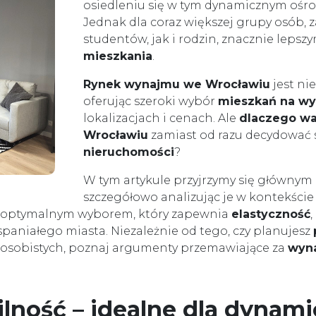
osiedleniu się w tym dynamicznym ośr
Jednak dla coraz większej grupy osób,
studentów, jak i rodzin, znacznie leps
mieszkania
.
Rynek wynajmu we Wrocławiu
jest ni
oferując szeroki wybór
mieszkań na w
lokalizacjach i cenach. Ale
dlaczego wa
Wrocławiu
zamiast od razu decydować s
nieruchomości
?
W tym artykule przyjrzymy się głównym
szczegółowo analizując je w kontekście 
 optymalnym wyborem, który zapewnia
elastyczność
,
paniałego miasta. Niezależnie od tego, czy planujesz
 osobistych, poznaj argumenty przemawiające za
wyn
ilność – idealne dla dynam