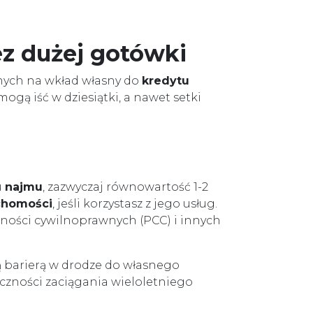
ez dużej gotówki
nych na wkład własny do
kredytu
mogą iść w dziesiątki, a nawet setki
u
najmu
, zazwyczaj równowartość 1-2
uchomości
, jeśli korzystasz z jego usług.
nności cywilnoprawnych (PCC) i innych
ą barierą w drodze do własnego
czności zaciągania wieloletniego