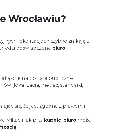
we Wrocławiu?
yjnych lokalizacjach szybko znikają z
zychodzi doświadczone
biuro
rafią one na portale publiczne.
ów (lokalizacja, metraż, standard,
iając się, że jest zgodna z prawem i
eryfikacji jak przy
kupnie
,
biuro
może
mością
.