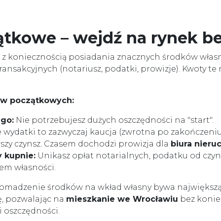
ątkowe – wejdź na rynek b
ę z koniecznością posiadania znacznych środków włas
ansakcyjnych (notariusz, podatki, prowizje). Kwoty te 
ów początkowych:
go:
Nie potrzebujesz dużych oszczędności na "start".
wydatki to zazwyczaj kaucja (zwrotna po zakończeni
szy czynsz. Czasem dochodzi prowizja dla
biura nier
 kupnie:
Unikasz opłat notarialnych, podatku od czy
em własności.
gromadzenie środków na wkład własny bywa największ
ę, pozwalając na
mieszkanie we Wrocławiu
bez konie
 oszczędności.