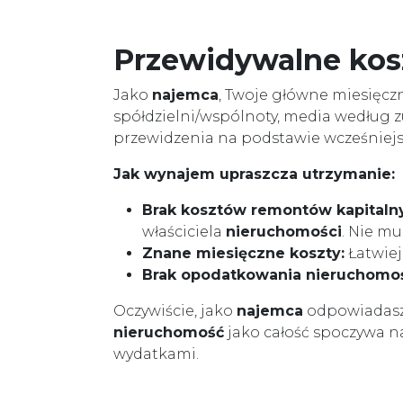
Przewidywalne kos
Jako
najemca
, Twoje główne miesięcz
spółdzielni/wspólnoty, media według zu
przewidzenia na podstawie wcześniejs
Jak wynajem upraszcza utrzymanie:
Brak kosztów remontów kapitaln
właściciela
nieruchomości
. Nie m
Znane miesięczne koszty:
Łatwie
Brak opodatkowania nieruchomoś
Oczywiście, jako
najemca
odpowiadasz 
nieruchomość
jako całość spoczywa na
wydatkami.