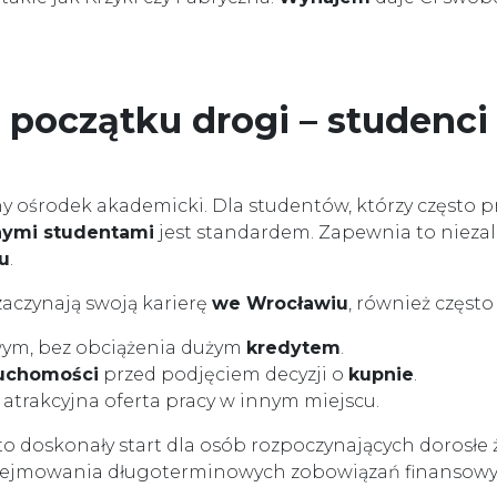
 początku drogi – studenci 
 ośrodek akademicki. Dla studentów, którzy często prz
nymi studentami
jest standardem. Zapewnia to niezal
u
.
 zaczynają swoją karierę
we Wrocławiu
, również częst
wym, bez obciążenia dużym
kredytem
.
ruchomości
przed podjęciem decyzji o
kupnie
.
ię atrakcyjna oferta pracy w innym miejscu.
to doskonały start dla osób rozpoczynających dorosłe 
dejmowania długoterminowych zobowiązań finansowy