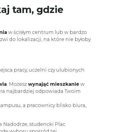
aj tam, gdzie
nia
w ścisłym centrum lub w bardzo
zwi do lokalizacji, na które nie byłoby
ejsca pracy, uczelni czy ulubionych
wia
. Możesz
wynająć mieszkanie
w
tóra najbardziej odpowiada Twoim
ampusu, a pracownicy blisko biura,
e Nadodrze, studencki Plac
odę wyboru spośród tej