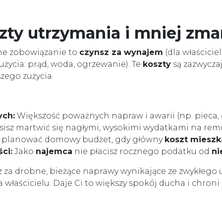
zty utrzymania i mniej zm
ne zobowiązanie to
czynsz za wynajem
(dla właścicie
życia: prąd, woda, ogrzewanie). Te
koszty
są zazwyczaj
zego zużycia.
ych:
Większość poważnych napraw i awarii (np. pieca, d
usisz martwić się nagłymi, wysokimi wydatkami na rem
j planować domowy budżet, gdy główny
koszt mieszk
ci:
Jako
najemca
nie płacisz rocznego podatku od
ni
za drobne, bieżące naprawy wynikające ze zwykłego 
 właścicielu. Daje Ci to większy spokój ducha i chron