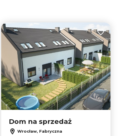
lubionych
Dodaj do ulubion
Dom na sprzedaż
Leaflet
|
© OpenMapTiles
© OpenStreetMap contributors
Wrocław, Fabryczna