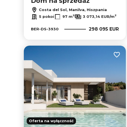
Dom na sprzedaż
Costa del Sol, Manilva, Hiszpania
2
2
5 pokoi
97 m
3 073,14 EUR/m
298 095 EUR
BER-DS-3930
Dodaj
Oferta na wyłączność