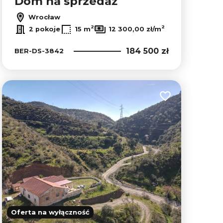
Dom na sprzedaż
Wrocław
2
2
2 pokoje
15 m
12 300,00 zł/m
184 500 zł
BER-DS-3842
Dodaj do ulubion
lubionych
Oferta na wyłączność