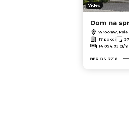
Video
Dom na sp
Wrocław, Psie
17 pokoi
3
14 054,05 zł/m
BER-DS-3716