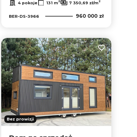
2
2
4 pokoje
131 m
7 350,69 zł/m
960 000 zł
BER-DS-3966
lubionych
Dodaj do ulubion
Bez prowizji