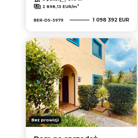
2
2 898,13 EUR/m
1 098 392 EUR
BER-DS-3979
Dodaj
Bez prowizji