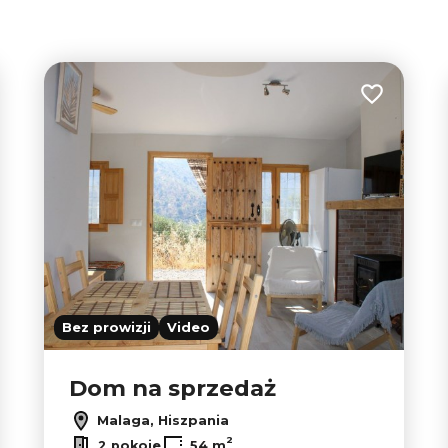
tabela
lista
 do ulubionych
Dodaj do u
Bez prowizji
Video
Dom na sprzedaż
Malaga, Hiszpania
2
2 pokoje
54 m