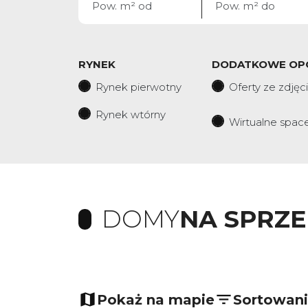
RYNEK
DODATKOWE OP
Rynek pierwotny
Oferty ze zdjęc
Rynek wtórny
Wirtualne spac
DOMY
NA SPRZ
+
−
Pokaż na mapie
Sortowan