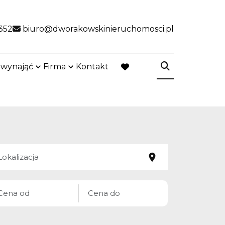
352
biuro@dworakowskinieruchomosci.pl
 wynająć
Firma
Kontakt
favorite