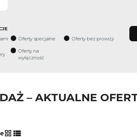
CJE
iami
Oferty specjalne
Oferty bez prowizji
Oferty na
ery
wyłączność
EDAŻ – AKTUALNE OFE
ie