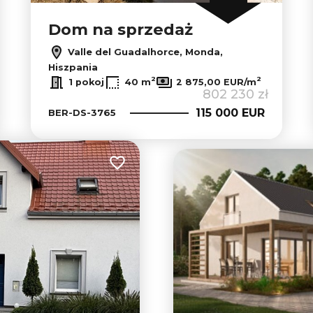
Dom na sprzedaż
Valle del Guadalhorce, Monda,
Hiszpania
2
2
1 pokoj
40 m
2 875,00 EUR/m
802 230 zł
115 000 EUR
BER-DS-3765
Dodaj do ulubionych