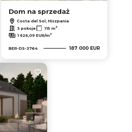
Dom na sprzedaż
Costa del Sol, Hiszpania
2
3 pokoje
115 m
2
1 626,09 EUR/m
187 000 EUR
BER-DS-3764
Dodaj do ulubionych