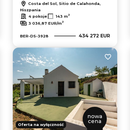
Costa del Sol, Sitio de Calahonda,
Hiszpania
2
4 pokoje
143 m
2
3 036,87 EUR/m
434 272 EUR
BER-DS-3928
 do ulubionych
Dodaj do u
nowa
cena
Oferta na wyłączność