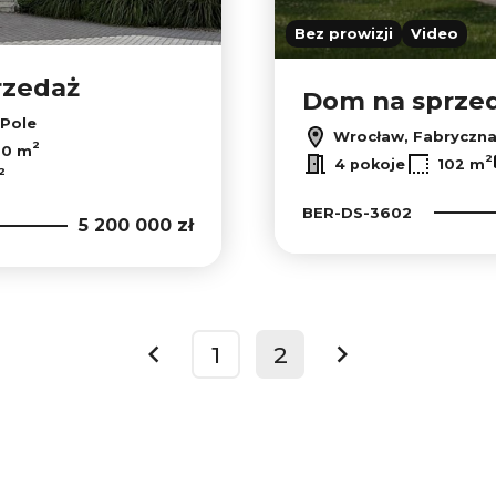
Bez prowizji
Video
rzedaż
Dom na sprze
 Pole
Wrocław, Fabryczn
2
70 m
2
4 pokoje
102 m
2
BER-DS-3602
5 200 000 zł
1
2
prev
next