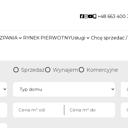
Social link
Social link
Social link
+48 663 400 
SZPANIA
RYNEK PIERWOTNY
Usługi
Chcę sprzedać /
Sprzedaż
Wynajem
Komercyjne