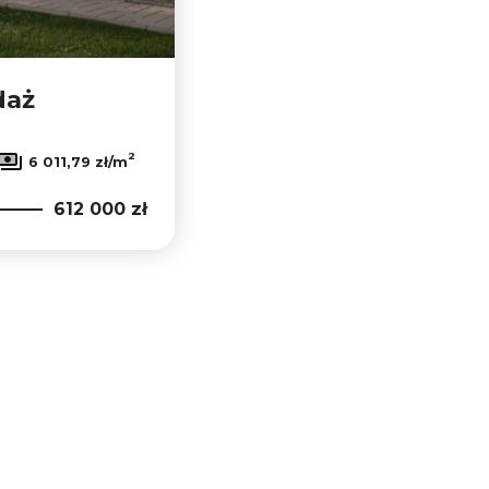
daż
a
2
6 011,79 zł/m
612 000 zł