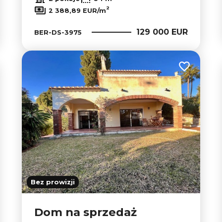
2
2 388,89 EUR/m
129 000 EUR
BER-DS-3975
Dodaj do u
 do ulubionych
Bez prowizji
Dom na sprzedaż