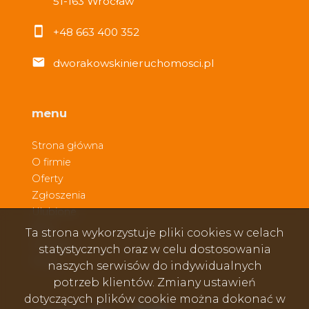
51-163 Wrocław
+48 663 400 352
dworakowskinieruchomosci.pl
menu
Strona główna
O firmie
Oferty
Zgłoszenia
Ulubione
Blog
Ta strona wykorzystuje pliki cookies w celach
Kontakt
statystycznych oraz w celu dostosowania
Rodo
naszych serwisów do indywidualnych
potrzeb klientów. Zmiany ustawień
dotyczących plików cookie można dokonać w