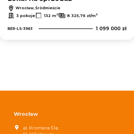
Wrocław, Śródmieście
2
2
3 pokoje
132 m
8 325,76 zł/m
1 099 000 zł
BER-LS-3963
Wrocław
al. Kromera 51a