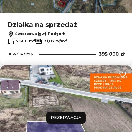
Działka na sprzedaż
Świerzawa (gw), Podgórki
2
2
5 500 m
71,82 zł/m
395 000 zł
BER-GS-3296
Dodaj
REZERWACJA