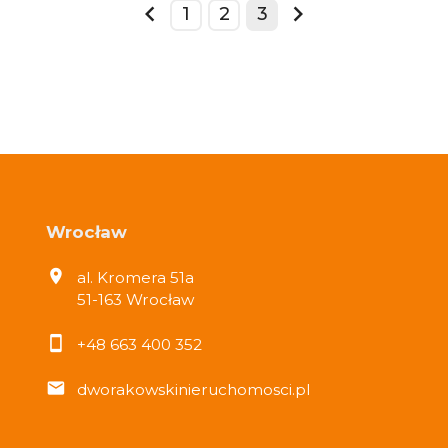
1
2
3
prev
next
Wrocław
al. Kromera 51a
51-163 Wrocław
+48 663 400 352
dworakowskinieruchomosci.pl