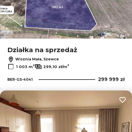
Działka na sprzedaż
Wisznia Mała, Szewce
2
2
1 003 m
299,10 zł/m
299 999 zł
BER-GS-4041
Dodaj