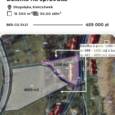
Długołęka, Kiełczówek
2
2
15 300 m
30,00 zł/m
459 000 zł
BER-GS-3421
Dodaj