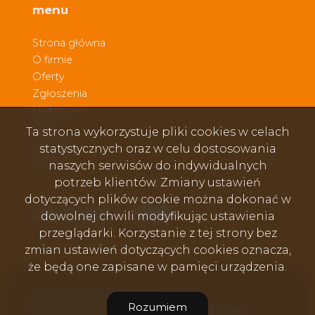
menu
Strona główna
O firmie
Oferty
Zgłoszenia
Ulubione
Blog
Ta strona wykorzystuje pliki cookies w celach
Kontakt
statystycznych oraz w celu dostosowania
Rodo
naszych serwisów do indywidualnych
potrzeb klientów. Zmiany ustawień
dotyczących plików cookie można dokonać w
Facebook
Facebook
Facebook
social media
dowolnej chwili modyfikując ustawienia
przeglądarki. Korzystanie z tej strony bez
zmian ustawień dotyczących cookies oznacza,
że będą one zapisane w pamięci urządzenia.
Dworakowski Nieruchomości © 2026
Rozumiem
Program dla biur nieruchomości
Galactica Virgo