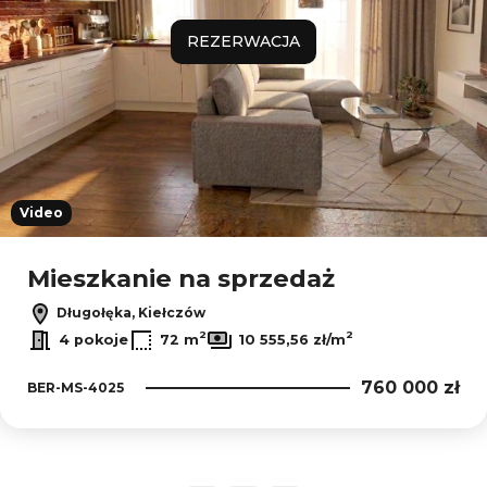
REZERWACJA
Video
Mieszkanie na sprzedaż
Długołęka, Kiełczów
2
2
4 pokoje
72 m
10 555,56 zł/m
760 000 zł
BER-MS-4025