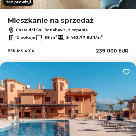
Bez prowizji
Mieszkanie na sprzedaż
Costa del Sol, Benahavís, Hiszpania
2
2
2 pokoje
69 m
3 463,77 EUR/m
239 000 EUR
BER-MS-4014
Dodaj