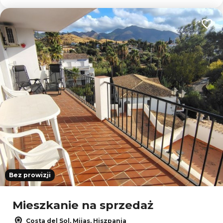
Dodaj
Bez prowizji
Mieszkanie na sprzedaż
Costa del Sol, Mijas, Hiszpania