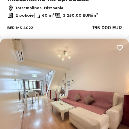
Torremolinos., Hiszpania
2
2
2 pokoje
60 m
3 250,00 EUR/m
195 000 EUR
BER-MS-4022
Dodaj