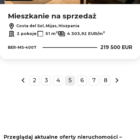
Mieszkanie na sprzedaż
Costa del Sol, Mijas, Hiszpania
2
2
2 pokoje
51 m
4 303,92 EUR/m
219 500 EUR
BER-MS-4007
2
3
4
5
6
7
8
prev
next
Przeglądaj aktualne oferty nieruchomości –