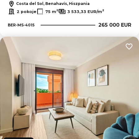
Costa del Sol, Benahavís, Hiszpania
2
2
2 pokoje
75 m
3 533,33 EUR/m
265 000 EUR
BER-MS-4015
Dodaj