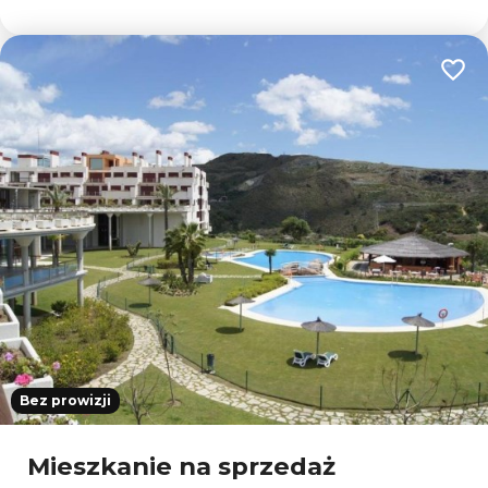
Dodaj
Bez prowizji
Mieszkanie na sprzedaż