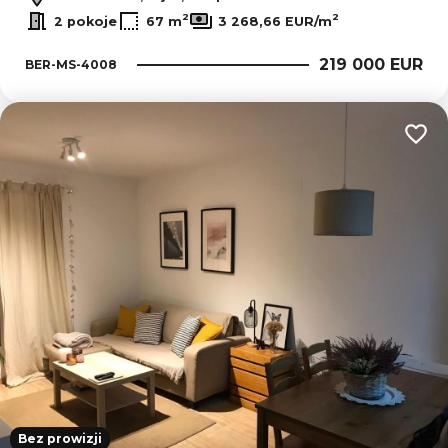
2
2
2 pokoje
67 m
3 268,66 EUR/m
219 000 EUR
BER-MS-4008
Dodaj
Bez prowizji