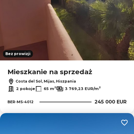
Bez prowizji
Mieszkanie na sprzedaż
Costa del Sol, Mijas, Hiszpania
2
2
2 pokoje
65 m
3 769,23 EUR/m
245 000 EUR
BER-MS-4012
Dodaj