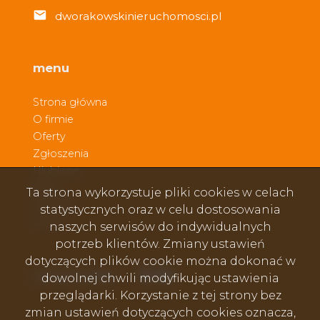
dworakowskinieruchomosci.pl
menu
Strona główna
O firmie
Oferty
Zgłoszenia
Ulubione
Blog
Ta strona wykorzystuje pliki cookies w celach
Kontakt
statystycznych oraz w celu dostosowania
Rodo
naszych serwisów do indywidualnych
potrzeb klientów. Zmiany ustawień
dotyczących plików cookie można dokonać w
Facebook
Facebook
Facebook
social media
dowolnej chwili modyfikując ustawienia
przeglądarki. Korzystanie z tej strony bez
zmian ustawień dotyczących cookies oznacza,