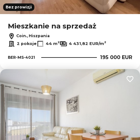
Bez prowizji
Mieszkanie na sprzedaż
Coin., Hiszpania
2
2
2 pokoje
44 m
4 431,82 EUR/m
195 000 EUR
BER-MS-4021
Dodaj