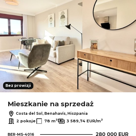
Bez prowizji
Mieszkanie na sprzedaż
Costa del Sol, Benahavís, Hiszpania
2
2
2 pokoje
78 m
3 589,74 EUR/m
280 000 EUR
BER-MS-4016