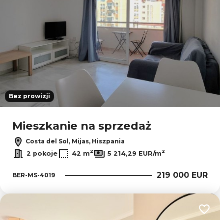
Bez prowizji
Mieszkanie na sprzedaż
Costa del Sol, Mijas, Hiszpania
2
2
2 pokoje
42 m
5 214,29 EUR/m
219 000 EUR
BER-MS-4019
Dodaj