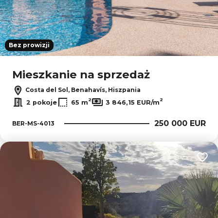
Bez prowizji
Mieszkanie na sprzedaż
Costa del Sol, Benahavís, Hiszpania
2
2
2 pokoje
65 m
3 846,15 EUR/m
250 000 EUR
BER-MS-4013
Dodaj