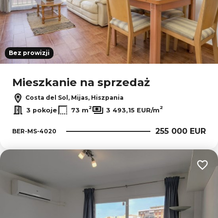
Bez prowizji
Mieszkanie na sprzedaż
Costa del Sol, Mijas, Hiszpania
2
2
3 pokoje
73 m
3 493,15 EUR/m
255 000 EUR
BER-MS-4020
Dodaj