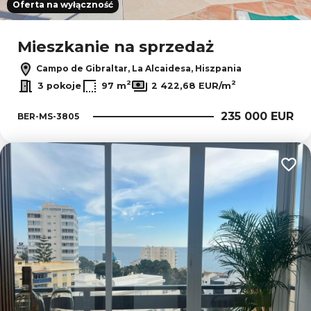
Oferta na wyłączność
Mieszkanie na sprzedaż
Campo de Gibraltar, La Alcaidesa, Hiszpania
2
2
3 pokoje
97 m
2 422,68 EUR/m
235 000 EUR
BER-MS-3805
Dodaj