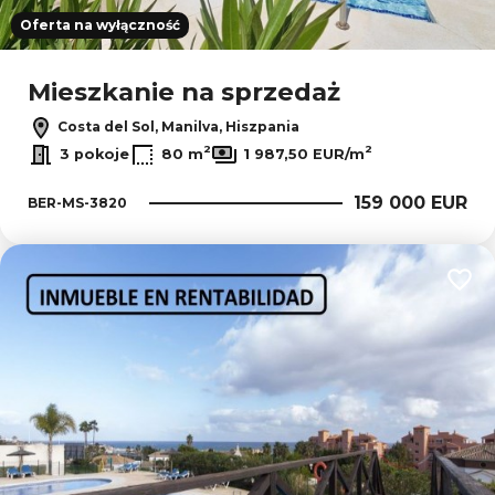
Oferta na wyłączność
Mieszkanie na sprzedaż
Costa del Sol, Manilva, Hiszpania
2
2
3 pokoje
80 m
1 987,50 EUR/m
159 000 EUR
BER-MS-3820
Dodaj