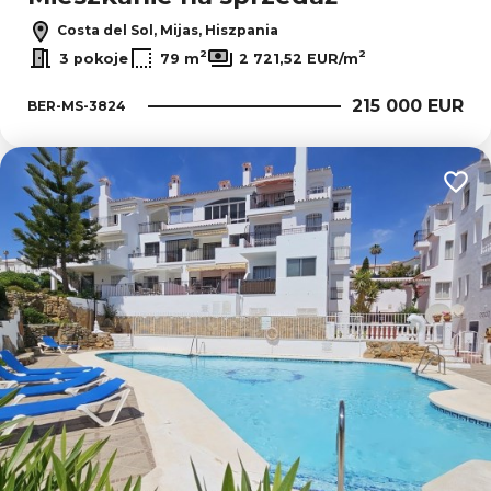
Costa del Sol, Mijas, Hiszpania
2
2
3 pokoje
79 m
2 721,52 EUR/m
215 000 EUR
BER-MS-3824
Dodaj