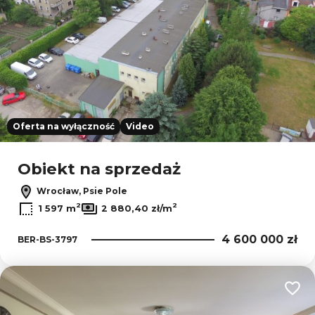
Oferta na wyłączność
Video
Obiekt na sprzedaż
Wrocław, Psie Pole
2
2
1 597 m
2 880,40 zł/m
4 600 000 zł
BER-BS-3797
Dodaj