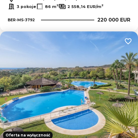
2
2
3 pokoje
86 m
2 558,14 EUR/m
220 000 EUR
BER-MS-3792
Dodaj
Oferta na wyłączność