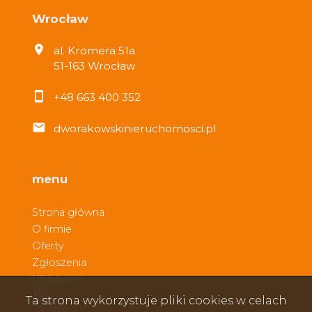
Wrocław
al. Kromera 51a
51-163 Wrocław
+48 663 400 352
dworakowskinieruchomosci.pl
menu
Strona główna
O firmie
Oferty
Zgłoszenia
Ulubione
Blog
Ta strona wykorzystuje pliki cookies w celach