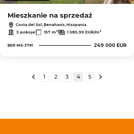
Mieszkanie na sprzedaż
Costa del Sol, Benahavís, Hiszpania
2
2
3 pokoje
157 m
1 585,99 EUR/m
249 000 EUR
BER-MS-3791
1
2
3
4
5
prev
next