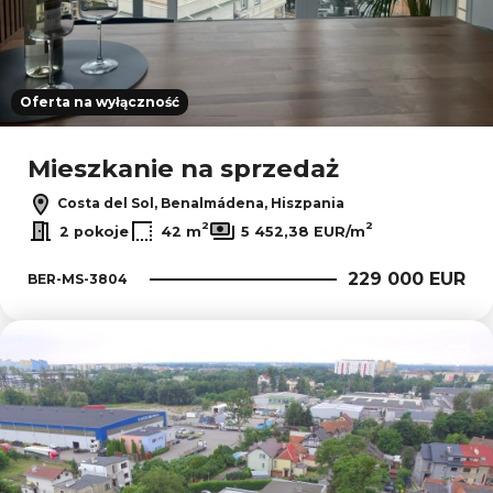
Oferta na wyłączność
Mieszkanie na sprzedaż
Costa del Sol, Benalmádena, Hiszpania
2
2
2 pokoje
42 m
5 452,38 EUR/m
229 000 EUR
BER-MS-3804
Dodaj