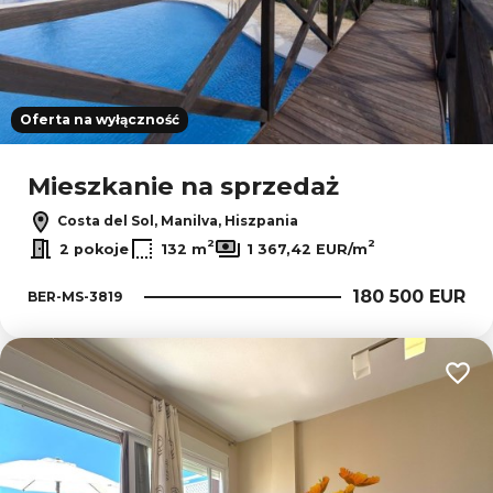
Oferta na wyłączność
Mieszkanie na sprzedaż
Costa del Sol, Manilva, Hiszpania
2
2
2 pokoje
132 m
1 367,42 EUR/m
180 500 EUR
BER-MS-3819
Dodaj