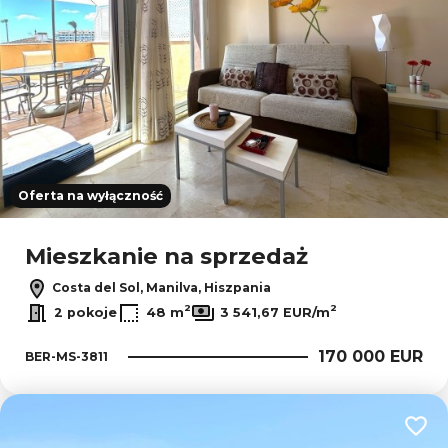
Oferta na wyłączność
Mieszkanie na sprzedaż
Costa del Sol, Manilva, Hiszpania
2
2
2 pokoje
48 m
3 541,67 EUR/m
170 000 EUR
BER-MS-3811
Dodaj